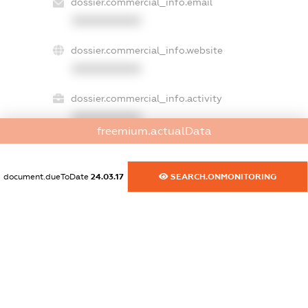
dossier.commercial_info.email
XXXXXXXXXX
dossier.commercial_info.website
XXXXXXXXXX
dossier.commercial_info.activity
XXXXXXXXXX
freemium.actualData
freemium.exampleText_1
document.dueToDate
24.03.17
SEARCH.ONMONITORING
freemium.exampleText_2
freemium.anonymousPerSearch2
FREEMIUM.DETAILS
FREEMIUM.REGISTER