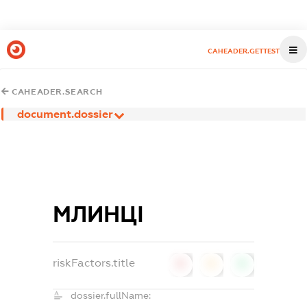
CAHEADER.GETTEST
CAHEADER.SEARCH
document.dossier
МЛИНЦІ
riskFactors.title
0
0
0
dossier.fullName: