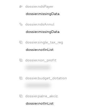
dossier.ndsPayer
dossier.missingData
dossier.ndsAnnul
dossier.missingData
dossier.single_tax_reg
dossier.notInList
dossier.non_profit
XXXXXXXXXX
dossier.budget_dotation
XXXXXXXXXX
dossier.palne_akciz
dossier.notInList