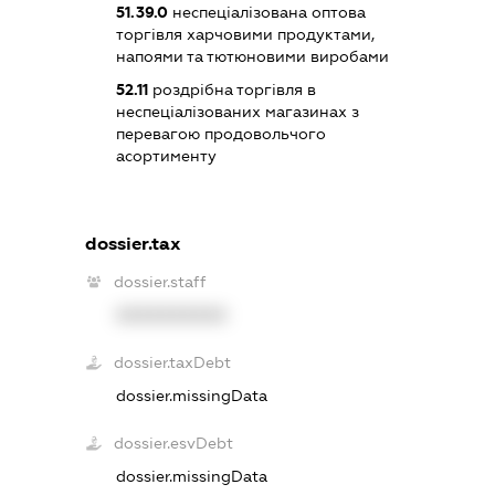
51.39.0
неспеціалізована оптова
торгівля харчовими продуктами,
напоями та тютюновими виробами
52.11
роздрібна торгівля в
неспеціалізованих магазинах з
перевагою продовольчого
асортименту
dossier.tax
dossier.staff
XXXXXXXXXX
dossier.taxDebt
dossier.missingData
dossier.esvDebt
dossier.missingData