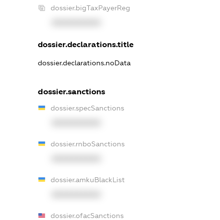
dossier.bigTaxPayerReg
XXXXXXXXXX
dossier.declarations.title
dossier.declarations.noData
dossier.sanctions
dossier.specSanctions
XXXXXXXXXX
dossier.rnboSanctions
XXXXXXXXXX
dossier.amkuBlackList
XXXXXXXXXX
dossier.ofacSanctions