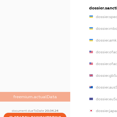
dossier.sanct
dossier.spe
dossier.rnb
dossier.amk
dossier.ofa
dossier.of
dossier.gbS
dossier.aus
freemium.actualData
dossier.euS
dossier.jap
document.dueToDate
20.04.24