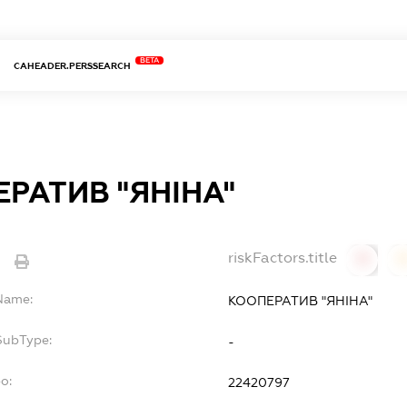
BETA
CAHEADER.PERSSEARCH
РАТИВ "ЯНІНА"
riskFactors.title
e
0
lName:
КООПЕРАТИВ "ЯНІНА"
SubType:
-
o:
22420797