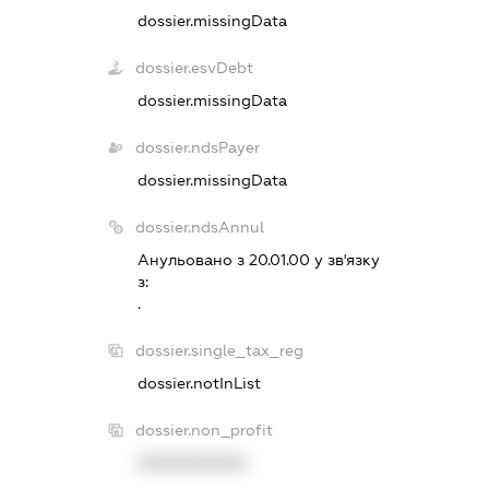
dossier.missingData
dossier.esvDebt
dossier.missingData
dossier.ndsPayer
dossier.missingData
dossier.ndsAnnul
Анульовано з 20.01.00 у зв'язку
з:
.
dossier.single_tax_reg
dossier.notInList
dossier.non_profit
XXXXXXXXXX