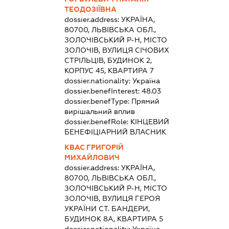
ТЕОДОЗІЇВНА
dossier.address:
УКРАЇНА,
80700, ЛЬВІВСЬКА ОБЛ.,
ЗОЛОЧІВСЬКИЙ Р-Н, МІСТО
ЗОЛОЧІВ, ВУЛИЦЯ СІЧОВИХ
СТРІЛЬЦІВ, БУДИНОК 2,
КОРПУС 45, КВАРТИРА 7
dossier.nationality:
Україна
dossier.benefInterest:
48.03
dossier.benefType:
Прямий
вирішальний вплив
dossier.benefRole:
КІНЦЕВИЙ
БЕНЕФІЦІАРНИЙ ВЛАСНИК
КВАС ГРИГОРІЙ
МИХАЙЛОВИЧ
dossier.address:
УКРАЇНА,
80700, ЛЬВІВСЬКА ОБЛ.,
ЗОЛОЧІВСЬКИЙ Р-Н, МІСТО
ЗОЛОЧІВ, ВУЛИЦЯ ГЕРОЯ
УКРАЇНИ СТ. БАНДЕРИ,
БУДИНОК 8А, КВАРТИРА 5
dossier.nationality:
Україна