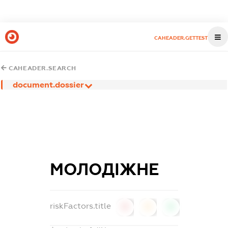
CAHEADER.GETTEST
CAHEADER.SEARCH
document.dossier
МОЛОДІЖНЕ
riskFactors.title
0
0
0