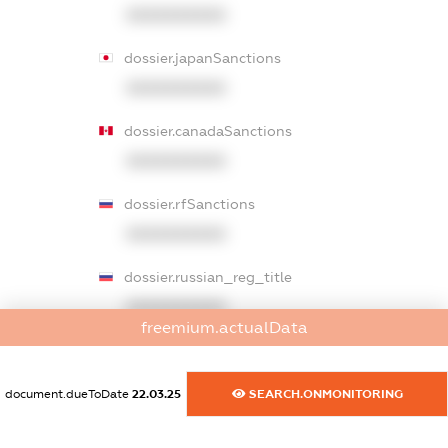
XXXXXXXXXX
dossier.japanSanctions
XXXXXXXXXX
dossier.canadaSanctions
XXXXXXXXXX
dossier.rfSanctions
XXXXXXXXXX
dossier.russian_reg_title
XXXXXXXXXX
freemium.actualData
dossier.commercial_info.title
dossier.commercial_info.postal_address
document.dueToDate
22.03.25
SEARCH.ONMONITORING
XXXXXXXXXX