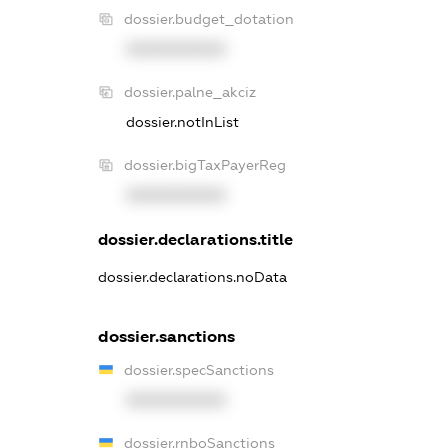
dossier.budget_dotation
XXXXXXXXXX
dossier.palne_akciz
dossier.notInList
dossier.bigTaxPayerReg
XXXXXXXXXX
dossier.declarations.title
dossier.declarations.noData
dossier.sanctions
dossier.specSanctions
XXXXXXXXXX
dossier.rnboSanctions