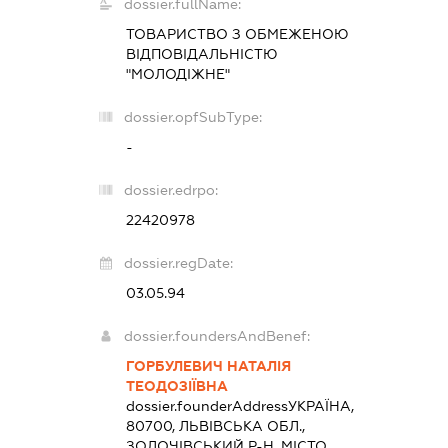
dossier.fullName:
ТОВАРИСТВО З ОБМЕЖЕНОЮ
ВІДПОВІДАЛЬНІСТЮ
"МОЛОДІЖНЕ"
dossier.opfSubType:
-
dossier.edrpo:
22420978
dossier.regDate:
03.05.94
dossier.foundersAndBenef:
ГОРБУЛЕВИЧ НАТАЛІЯ
ТЕОДОЗІЇВНА
dossier.founderAddress
УКРАЇНА,
80700, ЛЬВІВСЬКА ОБЛ.,
ЗОЛОЧІВСЬКИЙ Р-Н, МІСТО