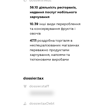
dossier.kveds:
56.10
діяльність ресторанів,
надання послуг мобільного
харчування
10.39
інші види перероблення
та консервування фруктів і
овочів
47.11
роздрібна торгівля в
неспеціалізованих магазинах
переважно продуктами
харчування, напоями та
тютюновими виробами
dossier.tax
dossier.staff
XXXXXXXXXX
dossier.taxDebt