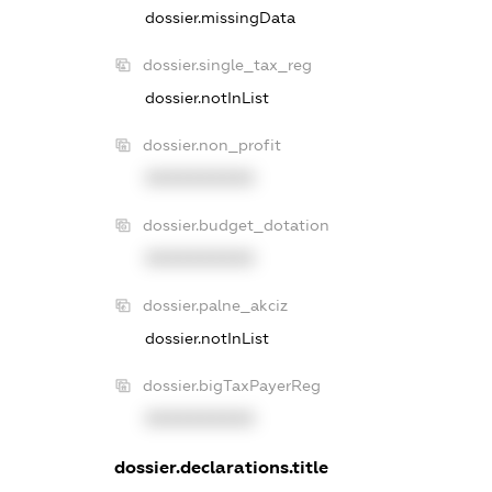
dossier.missingData
dossier.single_tax_reg
dossier.notInList
dossier.non_profit
XXXXXXXXXX
dossier.budget_dotation
XXXXXXXXXX
dossier.palne_akciz
dossier.notInList
dossier.bigTaxPayerReg
XXXXXXXXXX
dossier.declarations.title