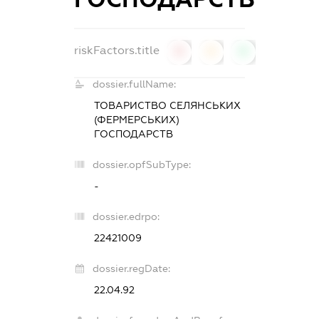
riskFactors.title
0
0
0
dossier.fullName:
ТОВАРИСТВО СЕЛЯНСЬКИХ
(ФЕРМЕРСЬКИХ)
ГОСПОДАРСТВ
dossier.opfSubType:
-
dossier.edrpo:
22421009
dossier.regDate:
22.04.92