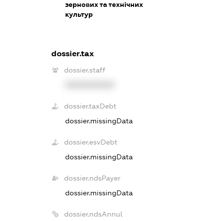
зернових та технічних
культур
dossier.tax
dossier.staff
XXXXXXXXXX
dossier.taxDebt
dossier.missingData
dossier.esvDebt
dossier.missingData
dossier.ndsPayer
dossier.missingData
dossier.ndsAnnul