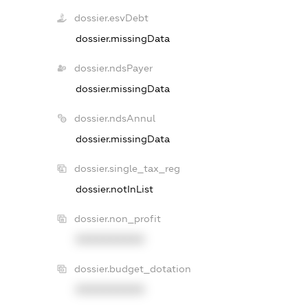
dossier.esvDebt
dossier.missingData
dossier.ndsPayer
dossier.missingData
dossier.ndsAnnul
dossier.missingData
dossier.single_tax_reg
dossier.notInList
dossier.non_profit
XXXXXXXXXX
dossier.budget_dotation
XXXXXXXXXX