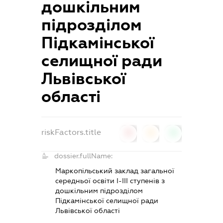
дошкільним
підрозділом
Підкамінської
селищної ради
Львівської
області
riskFactors.title
0
0
0
dossier.fullName:
Маркопільський заклад загальної
середньої освіти І-ІІІ ступенів з
дошкільним підрозділом
Підкамінської селищної ради
Львівської області