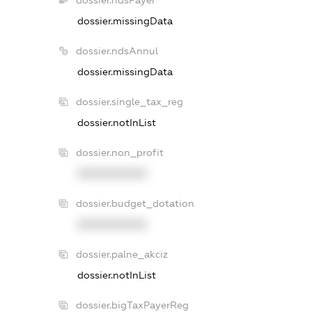
dossier.missingData
dossier.ndsAnnul
dossier.missingData
dossier.single_tax_reg
dossier.notInList
dossier.non_profit
XXXXXXXXXX
dossier.budget_dotation
XXXXXXXXXX
dossier.palne_akciz
dossier.notInList
dossier.bigTaxPayerReg