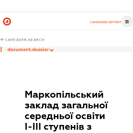
CAHEADER.GETTEST
CAHEADER.SEARCH
document.dossier
Маркопільський
заклад загальної
середньої освіти
І-ІІІ ступенів з