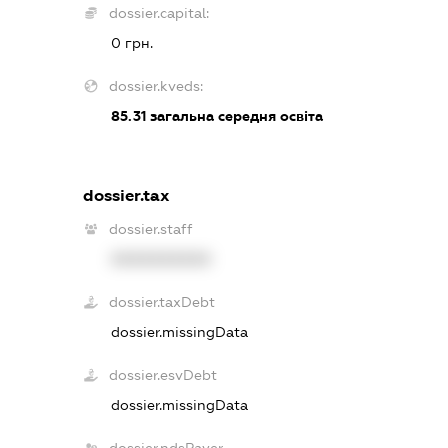
dossier.capital:
0 грн.
dossier.kveds:
85.31
загальна середня освіта
dossier.tax
dossier.staff
XXXXXXXXXX
dossier.taxDebt
dossier.missingData
dossier.esvDebt
dossier.missingData
dossier.ndsPayer