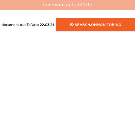
XXXXXXXXXX
freemium.actualData
dossier.commercial_info.website
XXXXXXXXXX
document.dueToDate
22.03.21
SEARCH.ONMONITORING
dossier.commercial_info.activity
XXXXXXXXXX
freemium.exampleText_1
freemium.exampleText_2
freemium.anonymousPerSearch2
FREEMIUM.DETAILS
FREEMIUM.REGISTER