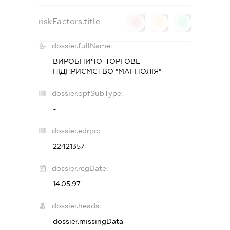
riskFactors.title
0
0
0
dossier.fullName:
ВИРОБНИЧО-ТОРГОВЕ
ПІДПРИЄМСТВО "МАГНОЛІЯ"
dossier.opfSubType:
-
dossier.edrpo:
22421357
dossier.regDate:
14.05.97
dossier.heads:
dossier.missingData