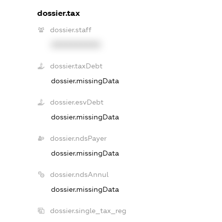
dossier.tax
dossier.staff
XXXXXXXXXX
dossier.taxDebt
dossier.missingData
dossier.esvDebt
dossier.missingData
dossier.ndsPayer
dossier.missingData
dossier.ndsAnnul
dossier.missingData
dossier.single_tax_reg