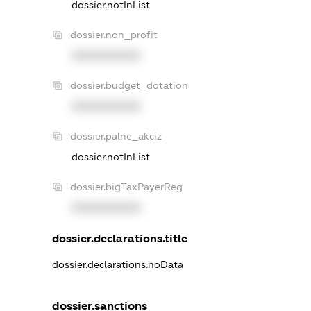
dossier.notInList
dossier.non_profit
XXXXXXXXXX
dossier.budget_dotation
XXXXXXXXXX
dossier.palne_akciz
dossier.notInList
dossier.bigTaxPayerReg
XXXXXXXXXX
dossier.declarations.title
dossier.declarations.noData
dossier.sanctions