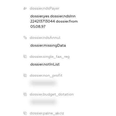
dossier.ndsPayer
dossier.yes
dossier.ndsInn
224213713044
dossier.from
05.08.97
dossier.ndsAnnul
dossier.missingData
dossier.single_tax_reg
dossier.notInList
dossier.non_profit
XXXXXXXXXX
dossier.budget_dotation
XXXXXXXXXX
dossier.palne_akciz