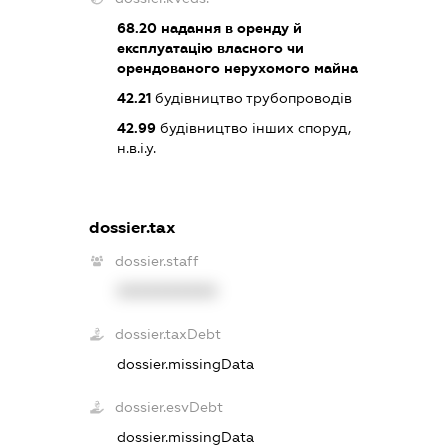
68.20
надання в оренду й
експлуатацію власного чи
орендованого нерухомого майна
42.21
будівництво трубопроводів
42.99
будівництво інших споруд,
н.в.і.у.
dossier.tax
dossier.staff
XXXXXXXXXX
dossier.taxDebt
dossier.missingData
dossier.esvDebt
dossier.missingData