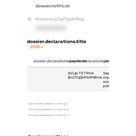
dossier.notInList
dossier.bigTaxPayerReg
XXXXXXXXXX
dossier.declarations.title
2018
dossier.declarations.pepName
dossier.declarations.personName
dossier.declaratio
БУЦЬ ТЕТЯНА
Заробітна плата
ВОЛОДИМИРІВНА
отримана за
основним місцем
роботи
dossier.declarations.license_1
dossier.declarations.license_2
dossier.declarations.license_3