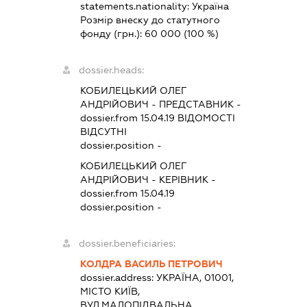
statements.nationality:
Україна
Розмір внеску до статутного
фонду (грн.):
60 000
(100 %)
dossier.heads:
КОБИЛЕЦЬКИЙ ОЛЕГ
АНДРІЙОВИЧ
-
ПРЕДСТАВНИК
-
dossier.from 15.04.19
ВІДОМОСТІ
ВІДСУТНІ
dossier.position -
КОБИЛЕЦЬКИЙ ОЛЕГ
АНДРІЙОВИЧ
-
КЕРІВНИК
-
dossier.from 15.04.19
dossier.position -
dossier.beneficiaries:
КОЛДРА ВАСИЛЬ ПЕТРОВИЧ
dossier.address:
УКРАЇНА, 01001,
МІСТО КИЇВ,
ВУЛ.МАЛОПІДВАЛЬНА,