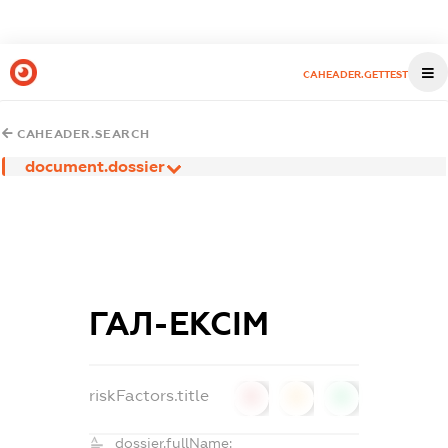
CAHEADER.GETTEST
CAHEADER.SEARCH
document.dossier
ГАЛ-ЕКСІМ
riskFactors.title
0
0
0
dossier.fullName: