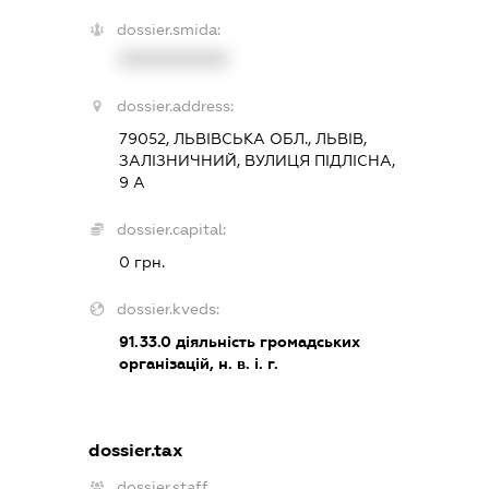
dossier.smida:
XXXXXXXXXX
dossier.address:
79052, ЛЬВІВСЬКА ОБЛ., ЛЬВІВ,
ЗАЛІЗНИЧНИЙ, ВУЛИЦЯ ПІДЛІСНА,
9 А
dossier.capital:
0 грн.
dossier.kveds:
91.33.0
діяльність громадських
організацій, н. в. і. г.
dossier.tax
dossier.staff