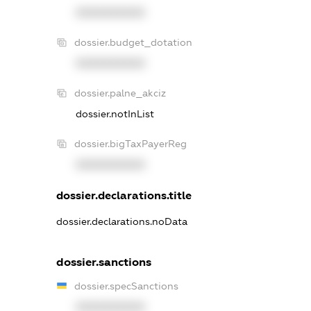
XXXXXXXXXX
dossier.budget_dotation
XXXXXXXXXX
dossier.palne_akciz
dossier.notInList
dossier.bigTaxPayerReg
XXXXXXXXXX
dossier.declarations.title
dossier.declarations.noData
dossier.sanctions
dossier.specSanctions
XXXXXXXXXX