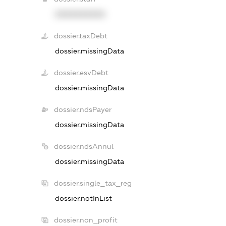
XXXXXXXXXX
dossier.taxDebt
dossier.missingData
dossier.esvDebt
dossier.missingData
dossier.ndsPayer
dossier.missingData
dossier.ndsAnnul
dossier.missingData
dossier.single_tax_reg
dossier.notInList
dossier.non_profit