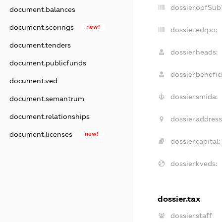
dossier.opfSub
document.balances
document.scorings
new!
dossier.edrpo:
document.tenders
dossier.heads:
document.publicfunds
dossier.benefici
document.ved
dossier.smida:
document.semantrum
document.relationships
dossier.address
document.licenses
new!
dossier.capital:
dossier.kveds:
dossier.tax
dossier.staff