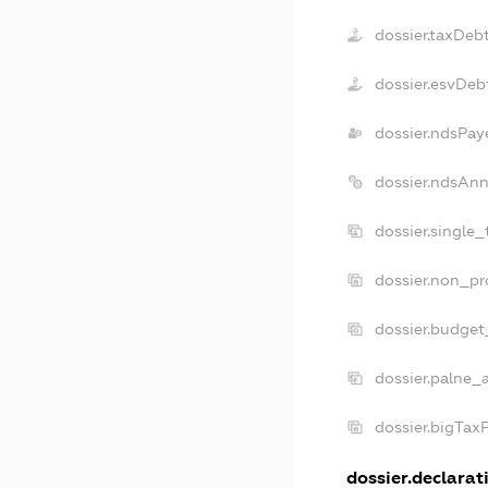
dossier.taxDeb
dossier.esvDeb
dossier.ndsPay
dossier.ndsAnn
dossier.single
dossier.non_pr
dossier.budget
dossier.palne_a
dossier.bigTax
dossier.declarati