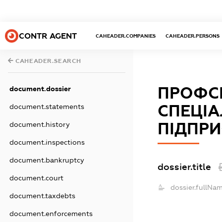
CONTR AGENT
CAHEADER.COMPANIES
CAHEADER.PERSONS
CAHEADER.SEARCH
ПРОФСП
document.dossier
СПЕЦІ
document.statements
ПІДПРИ
document.history
document.inspections
document.bankruptcy
dossier.title
document.court
dossier.fullNam
document.taxdebts
document.enforcements