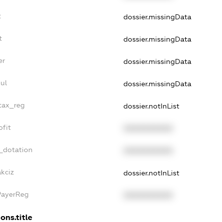
t
dossier.missingData
t
dossier.missingData
er
dossier.missingData
ul
dossier.missingData
_tax_reg
dossier.notInList
ofit
XXXXXXXXXX
_dotation
XXXXXXXXXX
kciz
dossier.notInList
PayerReg
XXXXXXXXXX
ons.title