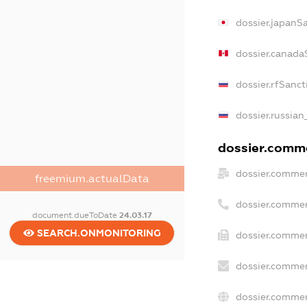
dossier.japanS
dossier.canada
dossier.rfSanct
dossier.russian
dossier.commer
dossier.commer
freemium.actualData
dossier.commer
document.dueToDate
24.03.17
SEARCH.ONMONITORING
dossier.commer
dossier.commer
dossier.commer