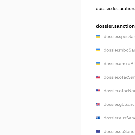
dossier.declaratio
dossier.sanction
dossier.specSa
dossier.rnboSa
dossier.amkuBl
dossier.ofacSa
dossier.ofacN
dossier.gbSanc
dossier.ausSan
dossier.euSanc