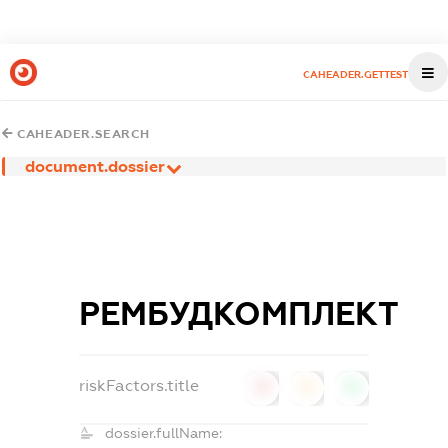
CAHEADER.GETTEST
CAHEADER.SEARCH
document.dossier
РЕМБУДКОМПЛЕКТ
riskFactors.title
0
0
0
dossier.fullName: