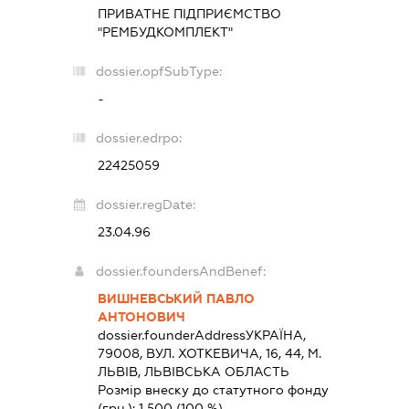
ПРИВАТНЕ ПІДПРИЄМСТВО
"РЕМБУДКОМПЛЕКТ"
dossier.opfSubType:
-
dossier.edrpo:
22425059
dossier.regDate:
23.04.96
dossier.foundersAndBenef:
ВИШНЕВСЬКИЙ ПАВЛО
АНТОНОВИЧ
dossier.founderAddress
УКРАЇНА,
79008, ВУЛ. ХОТКЕВИЧА, 16, 44, М.
ЛЬВІВ, ЛЬВІВСЬКА ОБЛАСТЬ
Розмір внеску до статутного фонду
(грн.):
1 500
(100 %)