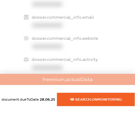
XXXXXXXXXX
dossier.commercial_info.email
XXXXXXXXXX
dossier.commercial_info.website
XXXXXXXXXX
dossier.commercial_info.activity
XXXXXXXXXX
freemium.actualData
freemium.exampleText_1
freemium.exampleText_2
document.dueToDate
28.06.25
SEARCH.ONMONITORING
freemium.anonymousPerSearch2
FREEMIUM.DETAILS
FREEMIUM.REGISTER