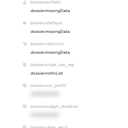
dossier.esvDebt
dossier.missingData
dossier.ndsPayer
dossier.missingData
dossier.ndsAnnul
dossier.missingData
dossier.single_tax_reg
dossier.notInList
dossier.non_profit
XXXXXXXXXX
dossier.budget_dotation
XXXXXXXXXX
dossier.palne_akciz