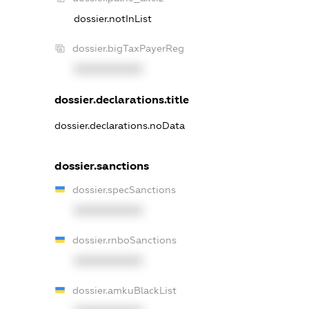
dossier.notInList
dossier.bigTaxPayerReg
XXXXXXXXXX
dossier.declarations.title
dossier.declarations.noData
dossier.sanctions
dossier.specSanctions
XXXXXXXXXX
dossier.rnboSanctions
XXXXXXXXXX
dossier.amkuBlackList