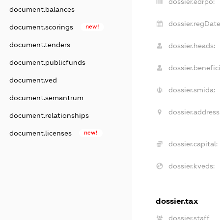
dossier.edrpo:
document.balances
dossier.regDate
document.scorings
new!
document.tenders
dossier.heads:
document.publicfunds
dossier.benefici
document.ved
dossier.smida:
document.semantrum
dossier.address
document.relationships
document.licenses
new!
dossier.capital:
dossier.kveds:
dossier.tax
dossier.staff