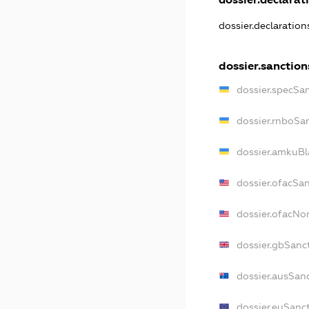
dossier.declaratio
dossier.sanction
dossier.specSa
dossier.rnboSa
dossier.amkuBl
dossier.ofacSa
dossier.ofacN
dossier.gbSanc
dossier.ausSan
dossier.euSanc