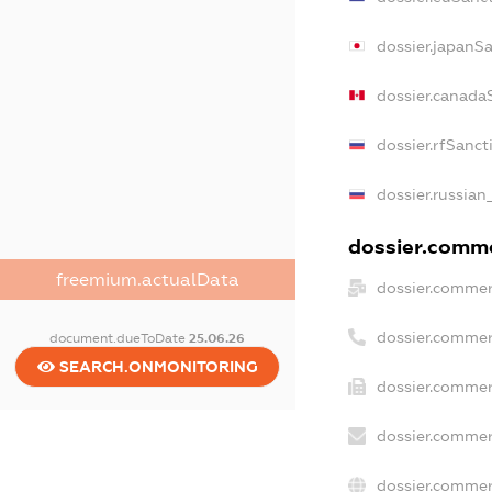
dossier.japanS
dossier.canada
dossier.rfSanct
dossier.russian
dossier.commer
freemium.actualData
dossier.commer
dossier.commer
document.dueToDate
25.06.26
SEARCH.ONMONITORING
dossier.commer
dossier.commer
dossier.commer