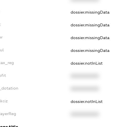
t
dossier.missingData
t
dossier.missingData
er
dossier.missingData
ul
dossier.missingData
_tax_reg
dossier.notInList
ofit
XXXXXXXXXX
_dotation
XXXXXXXXXX
kciz
dossier.notInList
PayerReg
XXXXXXXXXX
ons.title