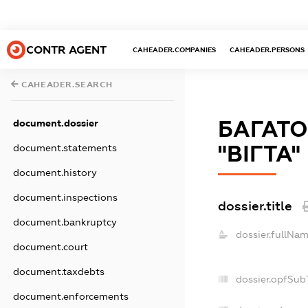
CONTR AGENT
CAHEADER.COMPANIES
CAHEADER.PERSONS
CAHEADER.SEARCH
БАГАТО
document.dossier
"ВІГТА"
document.statements
document.history
document.inspections
dossier.title
document.bankruptcy
dossier.fullNam
document.court
document.taxdebts
dossier.opfSub
document.enforcements