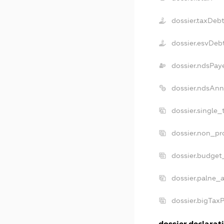
dossier.taxDeb
dossier.esvDeb
dossier.ndsPay
dossier.ndsAnn
dossier.single
dossier.non_pr
dossier.budget
dossier.palne_a
dossier.bigTax
dossier.declarati