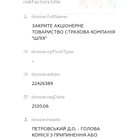
riskFactors.title
0
0
0
dossier.fullName:
ЗАКРИТЕ АКЦІОНЕРНЕ
ТОВАРИСТВО СТРАХОВА КОМПАНІЯ
"ШЛІХ"
dossier.opfSubType:
-
dossier.edrpo:
22426389
dossier.regDate:
21.05.06
dossier.heads:
ПЕТРОВСЬКИЙ Д.О.
-
ГОЛОВА
КОМІСІЇ З ПРИПИНЕННЯ АБО