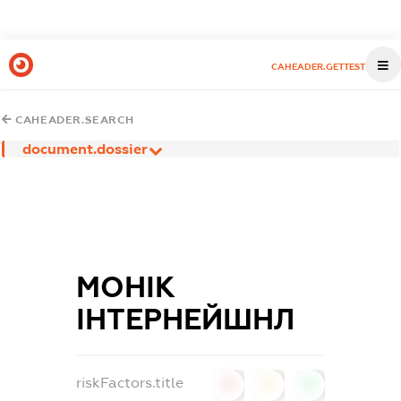
CAHEADER.GETTEST
CAHEADER.SEARCH
document.dossier
МОНІК
ІНТЕРНЕЙШНЛ
riskFactors.title
0
0
0