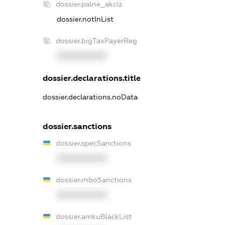
dossier.palne_akciz
dossier.notInList
dossier.bigTaxPayerReg
XXXXXXXXXX
dossier.declarations.title
dossier.declarations.noData
dossier.sanctions
dossier.specSanctions
XXXXXXXXXX
dossier.rnboSanctions
XXXXXXXXXX
dossier.amkuBlackList