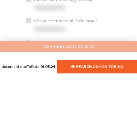
XXXXXXXXXX
dossier.commercial_info.email
XXXXXXXXXX
dossier.commercial_info.website
freemium.actualData
XXXXXXXXXX
dossier.commercial_info.activity
document.dueToDate
01.05.24
SEARCH.ONMONITORING
XXXXXXXXXX
freemium.exampleText_1
freemium.exampleText_2
freemium.anonymousPerSearch2
FREEMIUM.DETAILS
FREEMIUM.REGISTER