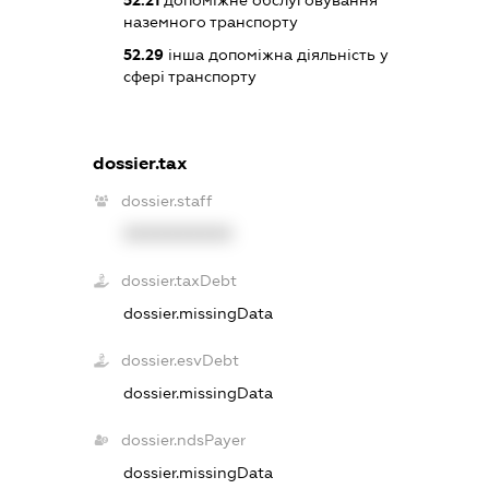
52.21
допоміжне обслуговування
наземного транспорту
52.29
інша допоміжна діяльність у
сфері транспорту
dossier.tax
dossier.staff
XXXXXXXXXX
dossier.taxDebt
dossier.missingData
dossier.esvDebt
dossier.missingData
dossier.ndsPayer
dossier.missingData