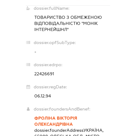
dossier.fullName:
ТОВАРИСТВО З ОБМЕЖЕНОЮ
ВІДПОВІДАЛЬНІСТЮ "МОНІК
ІНТЕРНЕЙШНЛ"
dossier.opfSubType:
-
dossier.edrpo:
22426691
dossier.regDate:
06.12.94
dossier.foundersAndBenef:
ФРОЛІНА ВІКТОРІЯ
ОЛЕКСАНДРІВНА
dossier.founderAddress
УКРАЇНА,