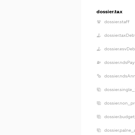
dossier.tax
dossier.staff
dossier.taxDeb
dossier.esvDeb
dossier.ndsPay
dossier.ndsAn
dossier.single
dossier.non_pr
dossier.budge
dossier.palne_