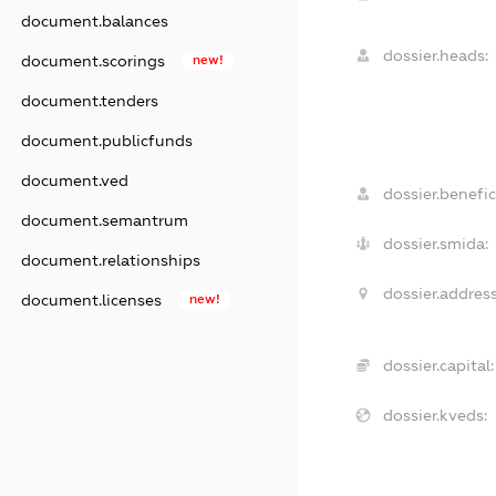
document.balances
dossier.heads:
document.scorings
new!
document.tenders
document.publicfunds
document.ved
dossier.benefic
document.semantrum
dossier.smida:
document.relationships
dossier.address
document.licenses
new!
dossier.capital:
dossier.kveds: