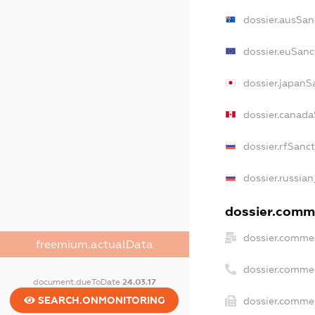
dossier.ausSan
dossier.euSanc
dossier.japanS
dossier.canada
dossier.rfSanc
dossier.russian
dossier.comme
dossier.commer
freemium.actualData
dossier.comme
document.dueToDate
24.03.17
SEARCH.ONMONITORING
dossier.commer