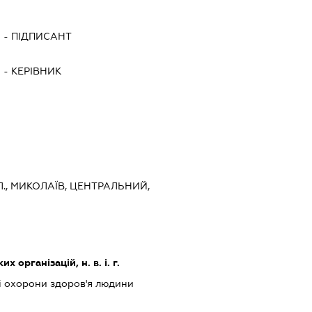
Ч
-
ПІДПИСАНТ
Ч
-
КЕРІВНИК
., МИКОЛАЇВ, ЦЕНТРАЛЬНИЙ,
х організацій, н. в. і. г.
рі охорони здоров'я людини