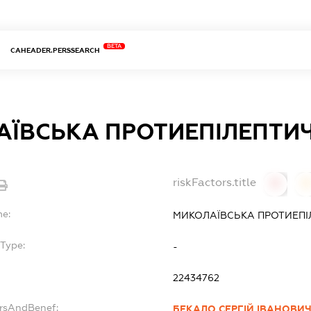
BETA
CAHEADER.PERSSEARCH
ЇВСЬКА ПРОТИЕПІЛЕПТИЧ
riskFactors.title
0
0
me:
МИКОЛАЇВСЬКА ПРОТИЕПІ
Type:
-
22434762
ersAndBenef:
БЕКАЛО СЕРГІЙ ІВАНОВИ