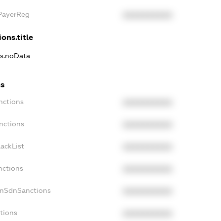
xPayerReg
XXXXXXXXXX
ons.title
ns.noData
ns
nctions
XXXXXXXXXX
nctions
XXXXXXXXXX
ackList
XXXXXXXXXX
nctions
XXXXXXXXXX
onSdnSanctions
XXXXXXXXXX
tions
XXXXXXXXXX