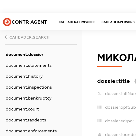
CONTR AGENT
CAHEADER.COMPANIES
CAHEADER.PERSONS
CAHEADER.SEARCH
document.dossier
МИКОЛА
document.statements
document.history
dossier.title
document.inspections
dossier.fullNa
document.bankruptcy
dossier.opfSub
document.court
document.taxdebts
dossier.edrpo:
document.enforcements
dossier.found