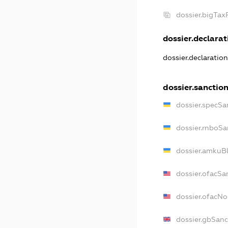
dossier.bigTa
dossier.declarati
dossier.declaratio
dossier.sanctio
dossier.specSa
dossier.rnboSa
dossier.amkuBl
dossier.ofacSa
dossier.ofacN
dossier.gbSanc