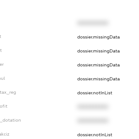
XXXXXXXXXX
t
dossier.missingData
t
dossier.missingData
er
dossier.missingData
nul
dossier.missingData
_tax_reg
dossier.notInList
ofit
XXXXXXXXXX
t_dotation
XXXXXXXXXX
akciz
dossier.notInList