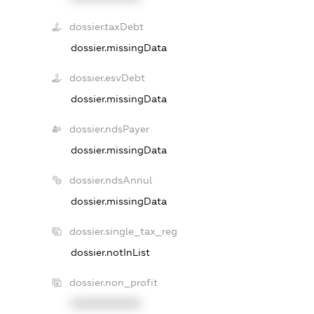
dossier.taxDebt
dossier.missingData
dossier.esvDebt
dossier.missingData
dossier.ndsPayer
dossier.missingData
dossier.ndsAnnul
dossier.missingData
dossier.single_tax_reg
dossier.notInList
dossier.non_profit
XXXXXXXXXX