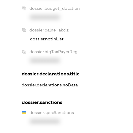
dossier.budget_dotation
XXXXXXXXXX
dossier.palne_akciz
dossier.notInList
dossier.bigTaxPayerReg
XXXXXXXXXX
dossier.declarations.title
dossier.declarations.noData
dossier.sanctions
dossier.specSanctions
XXXXXXXXXX