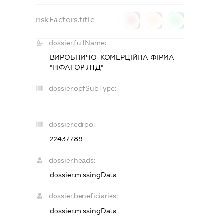
riskFactors.title
0
0
0
dossier.fullName:
ВИРОБНИЧО-КОМЕРЦІЙНА ФІРМА
"ПІФАГОР ЛТД"
dossier.opfSubType:
-
dossier.edrpo:
22437789
dossier.heads:
dossier.missingData
dossier.beneficiaries:
dossier.missingData