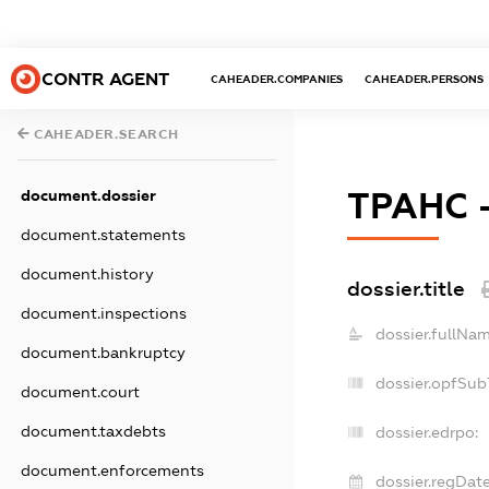
CONTR AGENT
CAHEADER.COMPANIES
CAHEADER.PERSONS
CAHEADER.SEARCH
ТРАНС 
document.dossier
document.statements
document.history
dossier.title
document.inspections
dossier.fullNam
document.bankruptcy
dossier.opfSub
document.court
document.taxdebts
dossier.edrpo:
document.enforcements
dossier.regDate