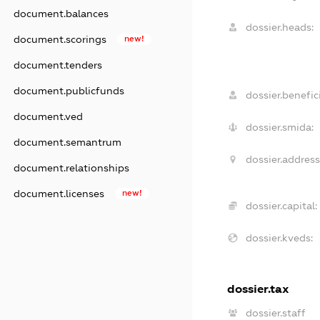
document.balances
dossier.heads:
document.scorings
new!
document.tenders
document.publicfunds
dossier.benefici
document.ved
dossier.smida:
document.semantrum
dossier.address
document.relationships
document.licenses
new!
dossier.capital:
dossier.kveds:
dossier.tax
dossier.staff