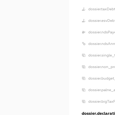
dossier.taxDeb
dossier.esvDeb
dossier.ndsPay
dossier.ndsAnn
dossier.single
dossier.non_pr
dossier.budget
dossier.palne_
dossier.bigTax
dossier.declarati