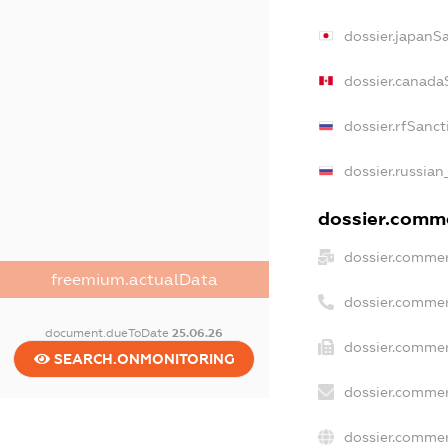
dossier.japanS
dossier.canada
dossier.rfSanct
dossier.russian
dossier.comme
dossier.commer
freemium.actualData
dossier.commer
document.dueToDate
25.06.26
dossier.commer
SEARCH.ONMONITORING
dossier.commer
dossier.commer