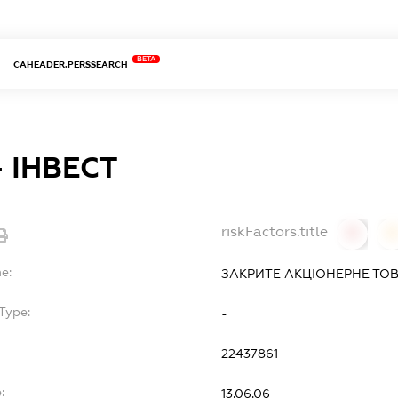
BETA
CAHEADER.PERSSEARCH
- ІНВЕСТ
riskFactors.title
0
0
e:
ЗАКРИТЕ АКЦІОНЕРНЕ ТОВ
Type:
-
22437861
:
13.06.06