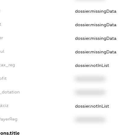
t
dossier.missingData
t
dossier.missingData
er
dossier.missingData
ul
dossier.missingData
_tax_reg
dossier.notInList
ofit
XXXXXXXXXX
_dotation
XXXXXXXXXX
akciz
dossier.notInList
PayerReg
XXXXXXXXXX
ons.title