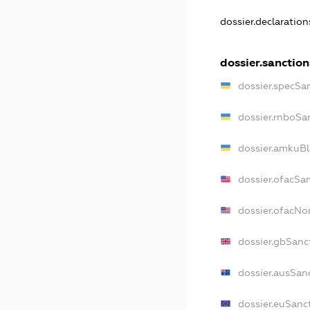
dossier.declaratio
dossier.sanction
dossier.specSa
dossier.rnboSa
dossier.amkuBl
dossier.ofacSa
dossier.ofacN
dossier.gbSanc
dossier.ausSan
dossier.euSanc