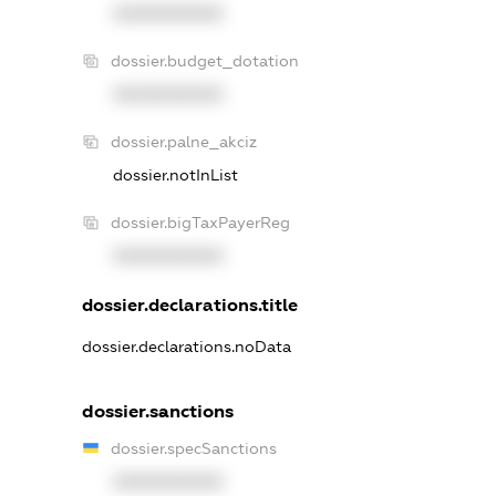
XXXXXXXXXX
dossier.budget_dotation
XXXXXXXXXX
dossier.palne_akciz
dossier.notInList
dossier.bigTaxPayerReg
XXXXXXXXXX
dossier.declarations.title
dossier.declarations.noData
dossier.sanctions
dossier.specSanctions
XXXXXXXXXX