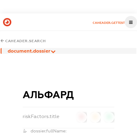
CAHEADER.GETTEST
CAHEADER.SEARCH
document.dossier
АЛЬФАРД
riskFactors.title
0
0
0
dossier.fullName: