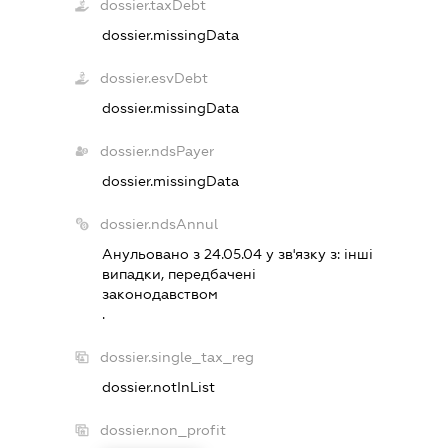
dossier.taxDebt
dossier.missingData
dossier.esvDebt
dossier.missingData
dossier.ndsPayer
dossier.missingData
dossier.ndsAnnul
Анульовано з 24.05.04 у зв'язку з:
iншi
випадки, передбаченi
законодавством
.
dossier.single_tax_reg
dossier.notInList
dossier.non_profit