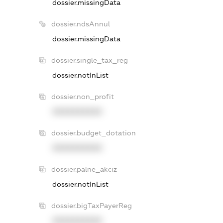
dossier.missingData
dossier.ndsAnnul
dossier.missingData
dossier.single_tax_reg
dossier.notInList
dossier.non_profit
XXXXXXXXXX
dossier.budget_dotation
XXXXXXXXXX
dossier.palne_akciz
dossier.notInList
dossier.bigTaxPayerReg
XXXXXXXXXX