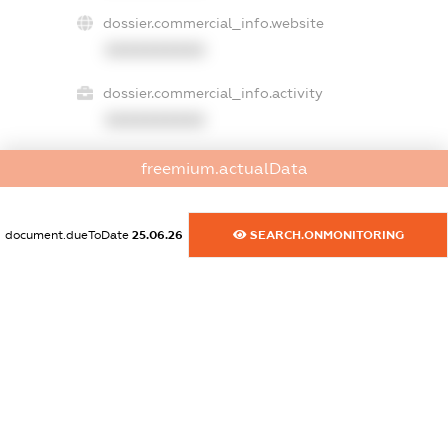
dossier.commercial_info.website
XXXXXXXXXX
dossier.commercial_info.activity
XXXXXXXXXX
freemium.actualData
freemium.exampleText_1
freemium.exampleText_2
document.dueToDate
25.06.26
SEARCH.ONMONITORING
freemium.anonymousPerSearch2
FREEMIUM.DETAILS
FREEMIUM.REGISTER