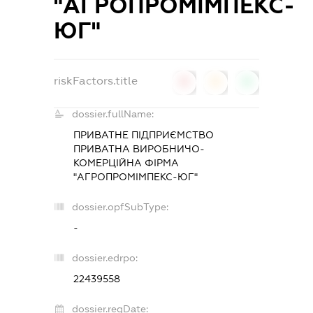
"АГРОПРОМІМПЕКС-
ЮГ"
riskFactors.title
0
0
0
dossier.fullName:
ПРИВАТНЕ ПІДПРИЄМСТВО
ПРИВАТНА ВИРОБНИЧО-
КОМЕРЦІЙНА ФІРМА
"АГРОПРОМІМПЕКС-ЮГ"
dossier.opfSubType:
-
dossier.edrpo:
22439558
dossier.regDate: