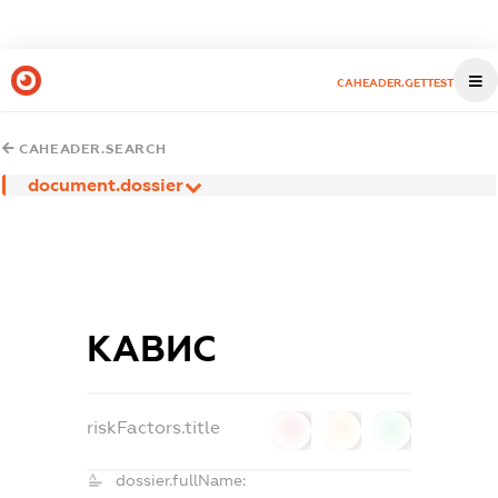
CAHEADER.GETTEST
CAHEADER.SEARCH
document.dossier
КАВИС
riskFactors.title
0
0
0
dossier.fullName: