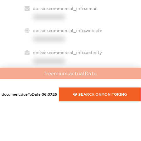
dossier.commercial_info.email
XXXXXXXXXX
dossier.commercial_info.website
XXXXXXXXXX
dossier.commercial_info.activity
XXXXXXXXXX
freemium.actualData
freemium.exampleText_1
freemium.exampleText_2
document.dueToDate
06.07.25
SEARCH.ONMONITORING
freemium.anonymousPerSearch2
FREEMIUM.DETAILS
FREEMIUM.REGISTER