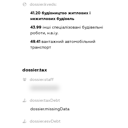
dossier.kveds:
41.20
будівництво житлових і
нежитлових будівель
43.99
інші спеціалізовані будівельні
роботи, н.в.і.у.
49.41
вантажний автомобільний
транспорт
dossier.tax
dossier.staff
XXXXXXXXXX
dossier.taxDebt
dossier.missingData
dossier.esvDebt