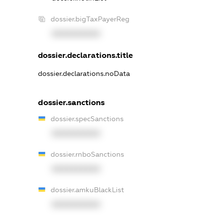
dossier.bigTaxPayerReg
XXXXXXXXXX
dossier.declarations.title
dossier.declarations.noData
dossier.sanctions
dossier.specSanctions
XXXXXXXXXX
dossier.rnboSanctions
XXXXXXXXXX
dossier.amkuBlackList
XXXXXXXXXX