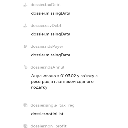
dossier.taxDebt
dossier.missingData
dossier.esvDebt
dossier.missingData
dossier.ndsPayer
dossier.missingData
dossier.ndsAnnul
Анульовано з 01.03.02 у зв'язку з:
реєстрацiя платником єдиного
податку
.
dossier.single_tax_reg
dossier.notInList
dossier.non_profit