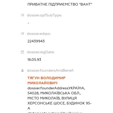
ПРИВАТНЕ ПІДПРИЄМСТВО "ВАНТ"
dossier.opfSubType:
-
dossier.edrpo:
22439943
dossier.regDate:
16.05.93
dossier.foundersAndBenef:
ТЯГУН ВОЛОДИМИР
МИКОЛАЙОВИЧ
dossier.founderAddress
УКРАЇНА,
54028, МИКОЛАЇВСЬКА ОБЛ.,
МІСТО МИКОЛАЇВ, ВУЛИЦЯ
ХЕРСОНСЬКЕ ШОСЕ, БУДИНОК 95-
А