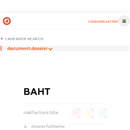
CAHEADER.GETTEST
CAHEADER.SEARCH
document.dossier
ВАНТ
riskFactors.title
0
0
0
dossier.fullName: