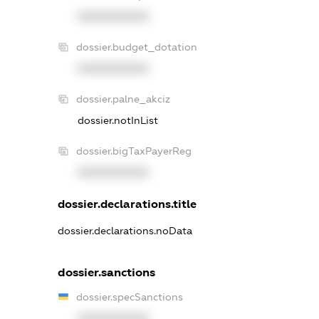
XXXXXXXXXX
dossier.budget_dotation
XXXXXXXXXX
dossier.palne_akciz
dossier.notInList
dossier.bigTaxPayerReg
XXXXXXXXXX
dossier.declarations.title
dossier.declarations.noData
dossier.sanctions
dossier.specSanctions
XXXXXXXXXX