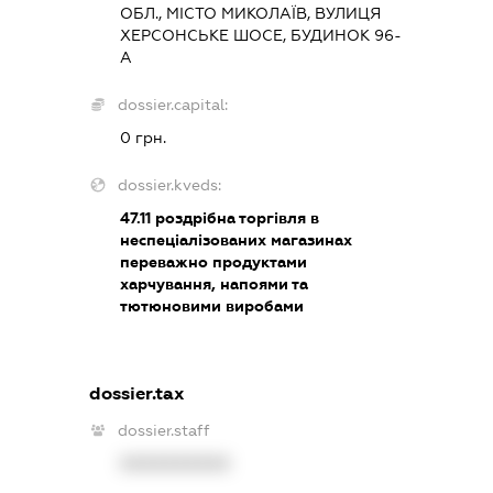
ОБЛ., МІСТО МИКОЛАЇВ, ВУЛИЦЯ
ХЕРСОНСЬКЕ ШОСЕ, БУДИНОК 96-
А
dossier.capital:
0 грн.
dossier.kveds:
47.11
роздрібна торгівля в
неспеціалізованих магазинах
переважно продуктами
харчування, напоями та
тютюновими виробами
dossier.tax
dossier.staff
XXXXXXXXXX