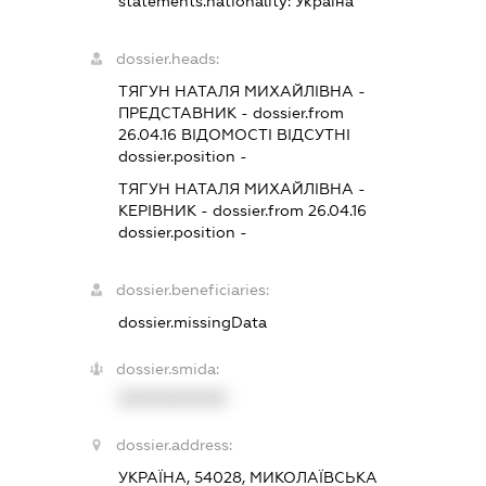
statements.nationality:
Україна
dossier.heads:
ТЯГУН НАТАЛЯ МИХАЙЛІВНА
-
ПРЕДСТАВНИК
- dossier.from
26.04.16
ВІДОМОСТІ ВІДСУТНІ
dossier.position -
ТЯГУН НАТАЛЯ МИХАЙЛІВНА
-
КЕРІВНИК
- dossier.from 26.04.16
dossier.position -
dossier.beneficiaries:
dossier.missingData
dossier.smida:
XXXXXXXXXX
dossier.address:
УКРАЇНА, 54028, МИКОЛАЇВСЬКА