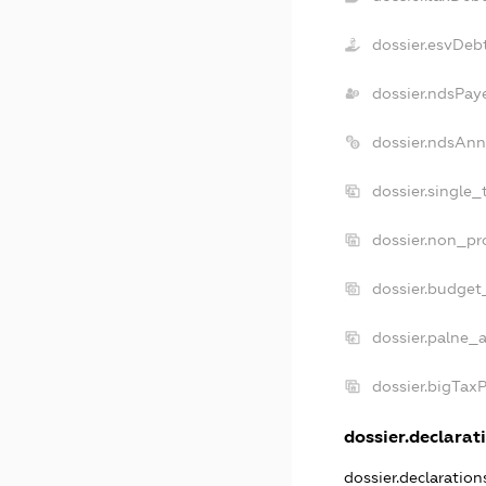
dossier.esvDeb
dossier.ndsPay
dossier.ndsAnn
dossier.single
dossier.non_pr
dossier.budget
dossier.palne_a
dossier.bigTax
dossier.declarati
dossier.declaratio