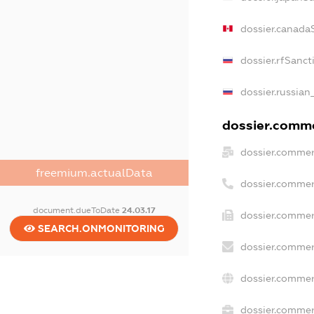
dossier.canada
dossier.rfSanct
dossier.russian
dossier.commer
dossier.commer
freemium.actualData
dossier.commer
document.dueToDate
24.03.17
dossier.commer
SEARCH.ONMONITORING
dossier.commer
dossier.commer
dossier.commerc