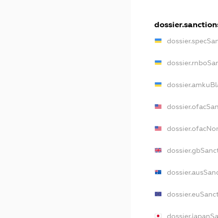
dossier.sanction
dossier.specSa
dossier.rnboSa
dossier.amkuBl
dossier.ofacSa
dossier.ofacN
dossier.gbSanc
dossier.ausSan
dossier.euSanc
dossier.japanS