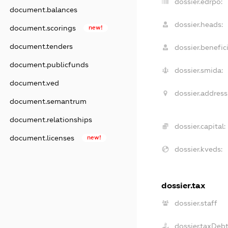
dossier.edrpo:
document.balances
dossier.heads:
document.scorings
new!
document.tenders
dossier.benefici
document.publicfunds
dossier.smida:
document.ved
dossier.address
document.semantrum
document.relationships
dossier.capital:
document.licenses
new!
dossier.kveds:
dossier.tax
dossier.staff
dossier.taxDeb