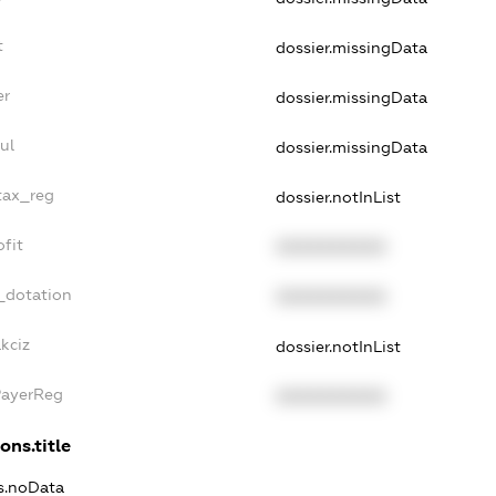
t
dossier.missingData
er
dossier.missingData
ul
dossier.missingData
_tax_reg
dossier.notInList
ofit
XXXXXXXXXX
_dotation
XXXXXXXXXX
kciz
dossier.notInList
PayerReg
XXXXXXXXXX
ons.title
ns.noData