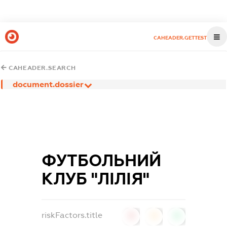
CAHEADER.GETTEST
CAHEADER.SEARCH
document.dossier
ФУТБОЛЬНИЙ
КЛУБ "ЛІЛІЯ"
riskFactors.title
0
0
0