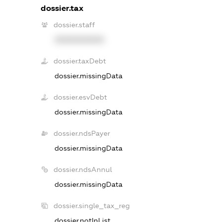
dossier.tax
dossier.staff
XXXXXXXXXX
dossier.taxDebt
dossier.missingData
dossier.esvDebt
dossier.missingData
dossier.ndsPayer
dossier.missingData
dossier.ndsAnnul
dossier.missingData
dossier.single_tax_reg
dossier.notInList