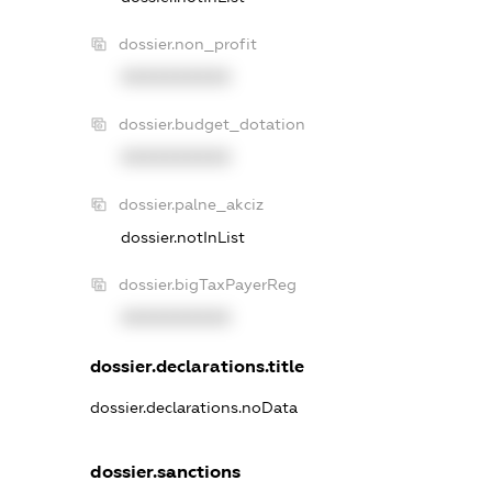
dossier.non_profit
XXXXXXXXXX
dossier.budget_dotation
XXXXXXXXXX
dossier.palne_akciz
dossier.notInList
dossier.bigTaxPayerReg
XXXXXXXXXX
dossier.declarations.title
dossier.declarations.noData
dossier.sanctions