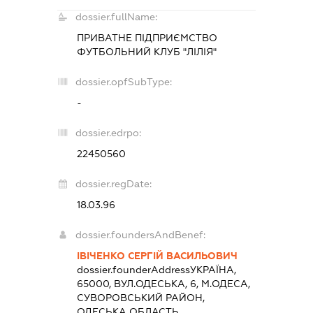
dossier.fullName:
ПРИВАТНЕ ПІДПРИЄМСТВО
ФУТБОЛЬНИЙ КЛУБ "ЛІЛІЯ"
dossier.opfSubType:
-
dossier.edrpo:
22450560
dossier.regDate:
18.03.96
dossier.foundersAndBenef:
ІВІЧЕНКО СЕРГІЙ ВАСИЛЬОВИЧ
dossier.founderAddress
УКРАЇНА,
65000, ВУЛ.ОДЕСЬКА, 6, М.ОДЕСА,
СУВОРОВСЬКИЙ РАЙОН,
ОДЕСЬКА ОБЛАСТЬ