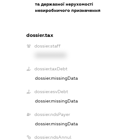
та державної нерухомості
невиробничого призначення
dossier.tax
dossier.staff
XXXXXXXXXX
dossier.taxDebt
dossier.missingData
dossier.esvDebt
dossier.missingData
dossier.ndsPayer
dossier.missingData
dossier.ndsAnnul