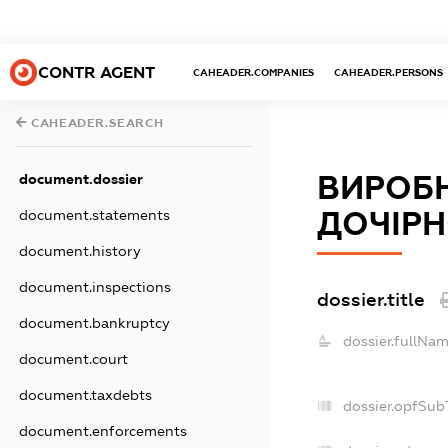
CONTR AGENT
CAHEADER.COMPANIES
CAHEADER.PERSONS
CAHEADER.SEARCH
ВИРОБН
document.dossier
ДОЧІРН
document.statements
document.history
document.inspections
dossier.title
document.bankruptcy
dossier.fullNam
document.court
document.taxdebts
dossier.opfSub
document.enforcements