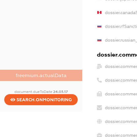
dossier.canada
dossier.rfSanct
dossier.russian
dossier.commer
dossier.commer
freemium.actualData
dossier.commer
document.dueToDate
24.03.17
dossier.commer
SEARCH.ONMONITORING
dossier.commer
dossier.commer
dossier.commerc