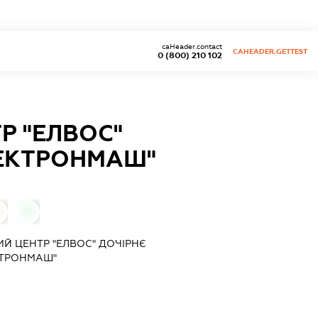
caHeader.contact
CAHEADER.GETTEST
0 (800) 210 102
Р "ЕЛВОС"
ЛЕКТРОНМАШ"
0
Й ЦЕНТР "ЕЛВОС" ДОЧІРНЄ
КТРОНМАШ"