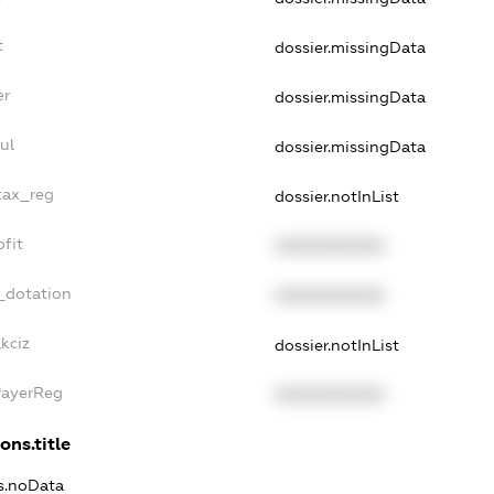
t
dossier.missingData
er
dossier.missingData
ul
dossier.missingData
_tax_reg
dossier.notInList
ofit
XXXXXXXXXX
_dotation
XXXXXXXXXX
kciz
dossier.notInList
PayerReg
XXXXXXXXXX
ons.title
ns.noData