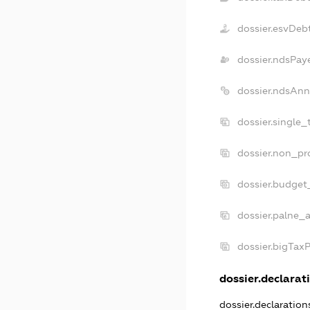
dossier.esvDeb
dossier.ndsPay
dossier.ndsAnn
dossier.single
dossier.non_pr
dossier.budget
dossier.palne_a
dossier.bigTax
dossier.declarati
dossier.declaratio