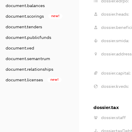
dossier.edrpo:
document.balances
dossier.heads:
document.scorings
new!
document.tenders
dossier.benefici
document.publicfunds
dossier.smida:
document.ved
dossier.address
document.semantrum
document.relationships
dossier.capital:
document.licenses
new!
dossier.kveds:
dossier.tax
dossier.staff
dossier.taxDeb