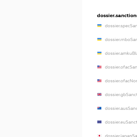
dossier.sanction
dossier.specSa
dossier.rnboSa
dossier.amkuBl
dossier.ofacSa
dossier.ofacN
dossier.gbSanc
dossier.ausSan
dossier.euSanc
dossier.japanS