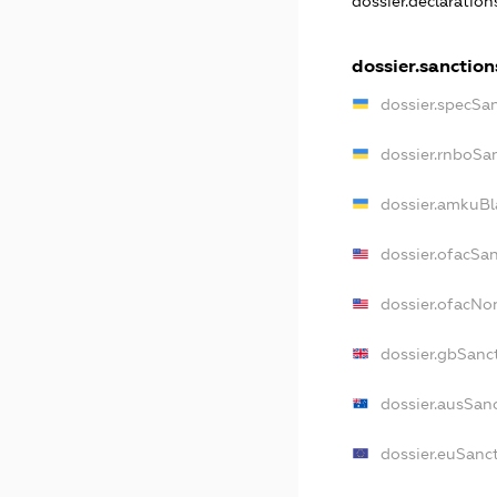
dossier.declaratio
dossier.sanction
dossier.specSa
dossier.rnboSa
dossier.amkuBl
dossier.ofacSa
dossier.ofacN
dossier.gbSanc
dossier.ausSan
dossier.euSanc