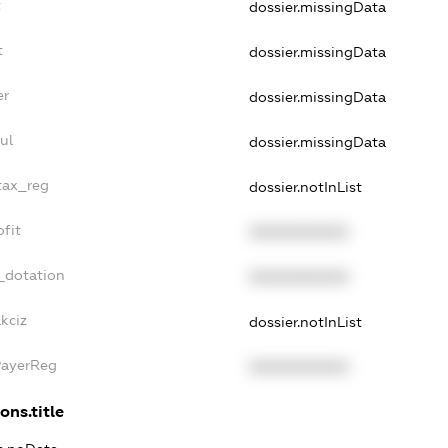
t
dossier.missingData
t
dossier.missingData
er
dossier.missingData
ul
dossier.missingData
_tax_reg
dossier.notInList
ofit
XXXXXXXXXX
_dotation
XXXXXXXXXX
kciz
dossier.notInList
PayerReg
XXXXXXXXXX
ons.title