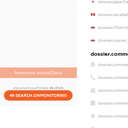
dossier.japanS
dossier.canada
dossier.rfSanct
dossier.russian
dossier.commer
dossier.commer
freemium.actualData
dossier.commer
document.dueToDate
06.07.25
dossier.commer
SEARCH.ONMONITORING
dossier.commer
dossier.commer