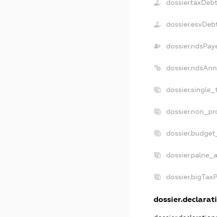
dossier.taxDeb
dossier.esvDeb
dossier.ndsPay
dossier.ndsAnn
dossier.single
dossier.non_pr
dossier.budget
dossier.palne_a
dossier.bigTax
dossier.declarati