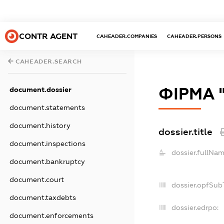
CONTR AGENT
CAHEADER.COMPANIES
CAHEADER.PERSONS
CAHEADER.SEARCH
ФІРМА 
document.dossier
document.statements
document.history
dossier.title
document.inspections
dossier.fullNam
document.bankruptcy
document.court
dossier.opfSub
document.taxdebts
dossier.edrpo:
document.enforcements