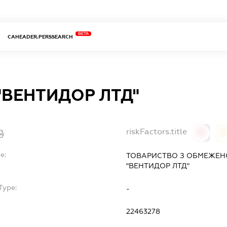
BETA
CAHEADER.PERSSEARCH
"ВЕНТИДОР ЛТД"
riskFactors.title
0
0
e:
ТОВАРИСТВО З ОБМЕЖЕН
"ВЕНТИДОР ЛТД"
Type:
-
22463278