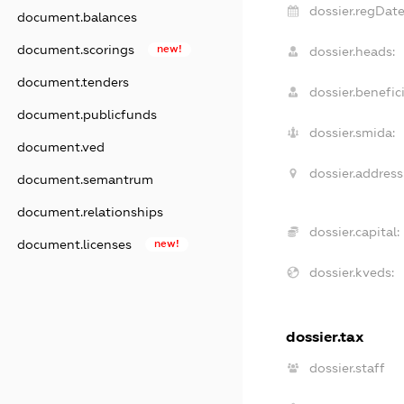
dossier.regDate
document.balances
document.scorings
new!
dossier.heads:
document.tenders
dossier.benefici
document.publicfunds
dossier.smida:
document.ved
dossier.address
document.semantrum
document.relationships
dossier.capital:
document.licenses
new!
dossier.kveds:
dossier.tax
dossier.staff