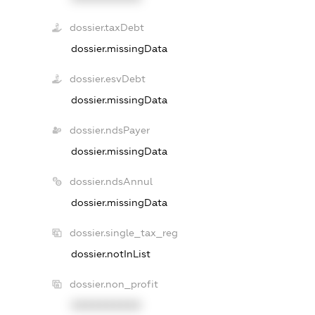
dossier.taxDebt
dossier.missingData
dossier.esvDebt
dossier.missingData
dossier.ndsPayer
dossier.missingData
dossier.ndsAnnul
dossier.missingData
dossier.single_tax_reg
dossier.notInList
dossier.non_profit
XXXXXXXXXX