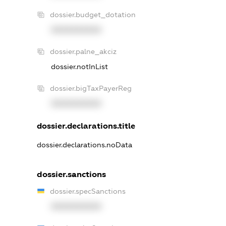
dossier.budget_dotation
XXXXXXXXXX
dossier.palne_akciz
dossier.notInList
dossier.bigTaxPayerReg
XXXXXXXXXX
dossier.declarations.title
dossier.declarations.noData
dossier.sanctions
dossier.specSanctions
XXXXXXXXXX