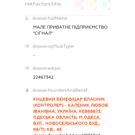
riskFactors.title
0
0
0
dossier.fullName:
МАЛЕ ПРИВАТНЕ ПІДПРИЄМСТВО
"СІГНАЛ"
dossier.opfSubType:
-
dossier.edrpo:
22467342
dossier.foundersAndBenef:
КНЦЕВИЙ БЕНЕФІЦАР ВЛАСНИК
(КОНТРОЛЕР) - КАЛЕНИК ЛЮБОВ
ІВАНІВНА; УКРАЇНА; КЕ868873;
ОДЕСЬКА ОБЛАСТЬ, М.ОДЕСА,
ВУЛ., НОВОСЕЛЬСЬКОГО БУД.,
69/71, КВ., 46