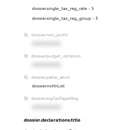
dossier.single_tax_reg_rate - 5
dossier.single_tax_reg_group - 3
dossier.non_profit
XXXXXXXXXX
dossier.budget_dotation
XXXXXXXXXX
dossier.palne_akciz
dossier.notInList
dossier.bigTaxPayerReg
XXXXXXXXXX
dossier.declarations.title