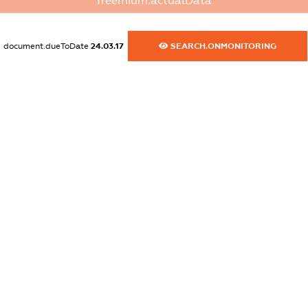
freemium.actualData
dossier.commercial_info.activity
XXXXXXXXXX
document.dueToDate
24.03.17
SEARCH.ONMONITORING
freemium.exampleText_1
freemium.exampleText_2
freemium.anonymousPerSearch2
FREEMIUM.DETAILS
FREEMIUM.REGISTER