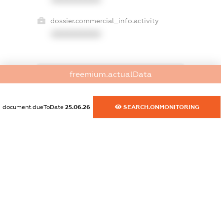
dossier.commercial_info.activity
XXXXXXXXXX
freemium.actualData
freemium.exampleText_1
freemium.exampleText_2
freemium.anonymousPerSearch2
document.dueToDate
25.06.26
SEARCH.ONMONITORING
FREEMIUM.DETAILS
FREEMIUM.REGISTER