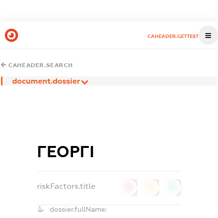
CAHEADER.GETTEST
CAHEADER.SEARCH
document.dossier
ГЕОРГІ
riskFactors.title
0
0
0
dossier.fullName: