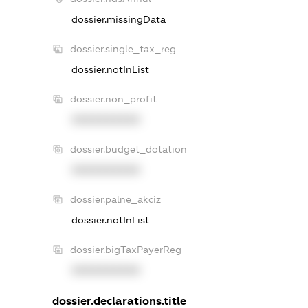
dossier.missingData
dossier.single_tax_reg
dossier.notInList
dossier.non_profit
XXXXXXXXXX
dossier.budget_dotation
XXXXXXXXXX
dossier.palne_akciz
dossier.notInList
dossier.bigTaxPayerReg
XXXXXXXXXX
dossier.declarations.title