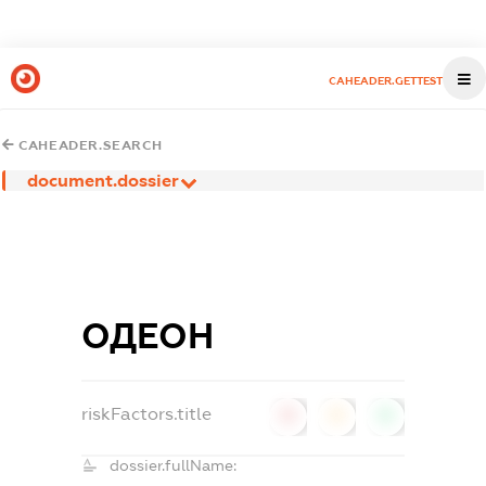
CAHEADER.GETTEST
CAHEADER.SEARCH
document.dossier
ОДЕОН
riskFactors.title
0
0
0
dossier.fullName: