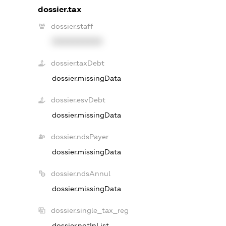
dossier.tax
dossier.staff
XXXXXXXXXX
dossier.taxDebt
dossier.missingData
dossier.esvDebt
dossier.missingData
dossier.ndsPayer
dossier.missingData
dossier.ndsAnnul
dossier.missingData
dossier.single_tax_reg
dossier.notInList