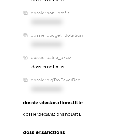
dossier.non_profit
XXXXXXXXXX
dossier.budget_dotation
XXXXXXXXXX
dossier.palne_akciz
dossier.notInList
dossier.bigTaxPayerReg
XXXXXXXXXX
dossier.declarations.title
dossier.declarations.noData
dossier.sanctions