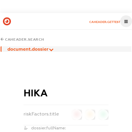
CAHEADER.GETTEST
CAHEADER.SEARCH
document.dossier
НІКА
riskFactors.title
0
0
0
dossier.fullName: