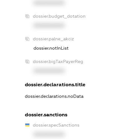
XXXXXXXXXX
dossier.budget_dotation
XXXXXXXXXX
dossier.palne_akciz
dossier.notInList
dossier.bigTaxPayerReg
XXXXXXXXXX
dossier.declarations.title
dossier.declarations.noData
dossier.sanctions
dossier.specSanctions
XXXXXXXXXX