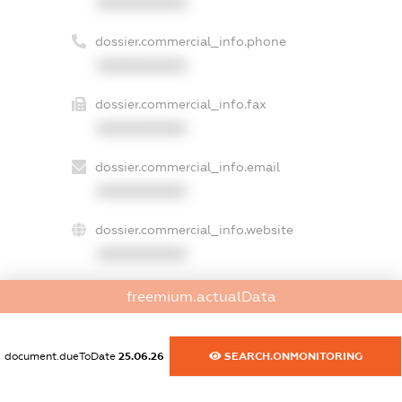
XXXXXXXXXX
dossier.commercial_info.phone
XXXXXXXXXX
dossier.commercial_info.fax
XXXXXXXXXX
dossier.commercial_info.email
XXXXXXXXXX
dossier.commercial_info.website
XXXXXXXXXX
dossier.commercial_info.activity
freemium.actualData
XXXXXXXXXX
document.dueToDate
25.06.26
SEARCH.ONMONITORING
freemium.exampleText_1