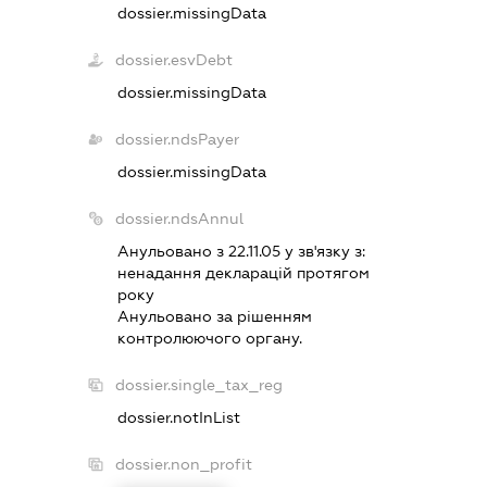
dossier.missingData
dossier.esvDebt
dossier.missingData
dossier.ndsPayer
dossier.missingData
dossier.ndsAnnul
Анульовано з 22.11.05 у зв'язку з:
ненадання декларацiй протягом
року
Анульовано за рiшенням
контролюючого органу.
dossier.single_tax_reg
dossier.notInList
dossier.non_profit