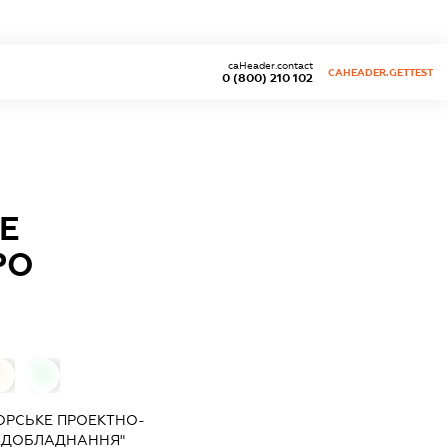
caHeader.contact
CAHEADER.GETTEST
0 (800) 210 102
Е
РО
0
0
ОРСЬКЕ ПРОЕКТНО-
ЕДОБЛАДНАННЯ"