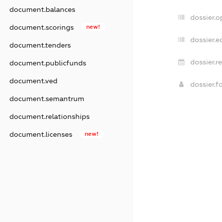
document.balances
dossier.
document.scorings
new!
dossier.e
document.tenders
dossier.r
document.publicfunds
document.ved
dossier.
document.semantrum
document.relationships
document.licenses
new!