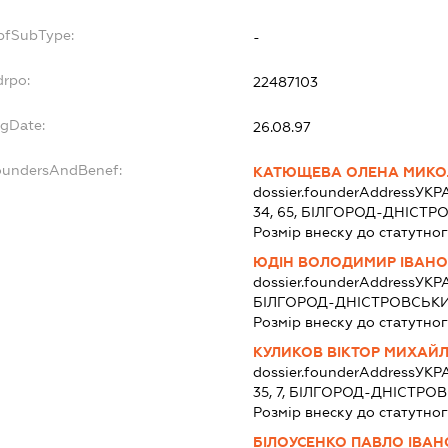
opfSubType:
-
drpo:
22487103
egDate:
26.08.97
foundersAndBenef:
КАТЮЩЕВА ОЛЕНА МИКО
dossier.founderAddress
УКРА
34, 65, БІЛГОРОД-ДНІСТ
Розмір внеску до статутног
ЮДІН ВОЛОДИМИР ІВАН
dossier.founderAddress
УКРА
БІЛГОРОД-ДНІСТРОВСЬКИ
Розмір внеску до статутног
КУЛИКОВ ВІКТОР МИХАЙ
dossier.founderAddress
УКРА
35, 7, БІЛГОРОД-ДНІСТР
Розмір внеску до статутног
БІЛОУСЕНКО ПАВЛО ІВА