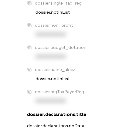
dossier.single_tax_reg
dossier.notInList
dossier.non_profit
XXXXXXXXXX
dossier.budget_dotation
XXXXXXXXXX
dossier.palne_akciz
dossier.notInList
dossier.bigTaxPayerReg
XXXXXXXXXX
dossier.declarations.title
dossier.declarations.noData