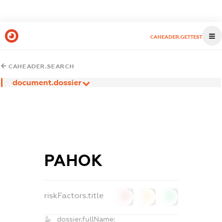
CAHEADER.GETTEST
CAHEADER.SEARCH
document.dossier
РАНОК
riskFactors.title
0
0
0
dossier.fullName: