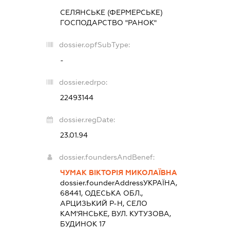
СЕЛЯНСЬКЕ (ФЕРМЕРСЬКЕ)
ГОСПОДАРСТВО "РАНОК"
dossier.opfSubType:
-
dossier.edrpo:
22493144
dossier.regDate:
23.01.94
dossier.foundersAndBenef:
ЧУМАК ВІКТОРІЯ МИКОЛАЇВНА
dossier.founderAddress
УКРАЇНА,
68441, ОДЕСЬКА ОБЛ.,
АРЦИЗЬКИЙ Р-Н, СЕЛО
КАМ'ЯНСЬКЕ, ВУЛ. КУТУЗОВА,
БУДИНОК 17