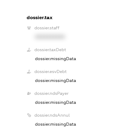
dossier.tax
dossier.staff
XXXXXXXXXX
dossier.taxDebt
dossier.missingData
dossier.esvDebt
dossier.missingData
dossier.ndsPayer
dossier.missingData
dossier.ndsAnnul
dossier.missingData