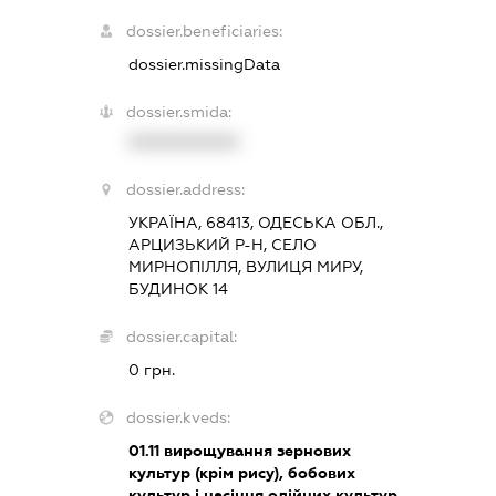
dossier.beneficiaries:
dossier.missingData
dossier.smida:
XXXXXXXXXX
dossier.address:
УКРАЇНА, 68413, ОДЕСЬКА ОБЛ.,
АРЦИЗЬКИЙ Р-Н, СЕЛО
МИРНОПІЛЛЯ, ВУЛИЦЯ МИРУ,
БУДИНОК 14
dossier.capital:
0 грн.
dossier.kveds:
01.11
вирощування зернових
культур (крім рису), бобових
культур і насіння олійних культур