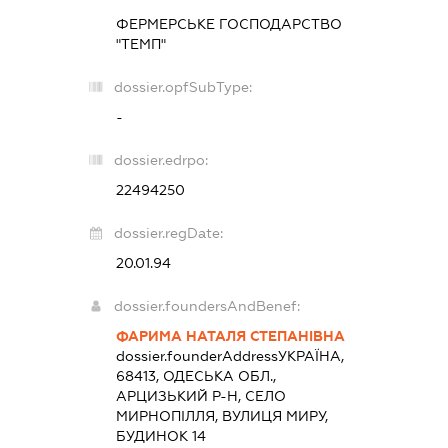
ФЕРМЕРСЬКЕ ГОСПОДАРСТВО
"ТЕМП"
dossier.opfSubType:
-
dossier.edrpo:
22494250
dossier.regDate:
20.01.94
dossier.foundersAndBenef:
ФАРИМА НАТАЛЯ СТЕПАНІВНА
dossier.founderAddress
УКРАЇНА,
68413, ОДЕСЬКА ОБЛ.,
АРЦИЗЬКИЙ Р-Н, СЕЛО
МИРНОПІЛЛЯ, ВУЛИЦЯ МИРУ,
БУДИНОК 14