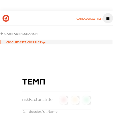
CAHEADER.GETTEST
CAHEADER.SEARCH
document.dossier
ТЕМП
riskFactors.title
0
0
0
dossier.fullName: