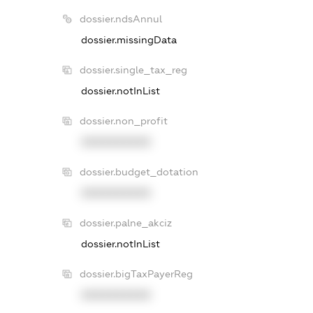
dossier.ndsAnnul
dossier.missingData
dossier.single_tax_reg
dossier.notInList
dossier.non_profit
XXXXXXXXXX
dossier.budget_dotation
XXXXXXXXXX
dossier.palne_akciz
dossier.notInList
dossier.bigTaxPayerReg
XXXXXXXXXX