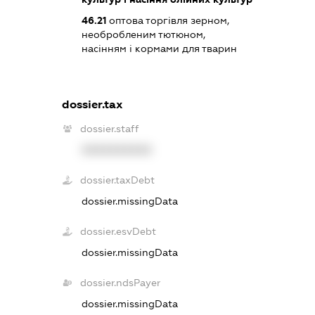
46.21
оптова торгівля зерном,
необробленим тютюном,
насінням і кормами для тварин
dossier.tax
dossier.staff
XXXXXXXXXX
dossier.taxDebt
dossier.missingData
dossier.esvDebt
dossier.missingData
dossier.ndsPayer
dossier.missingData