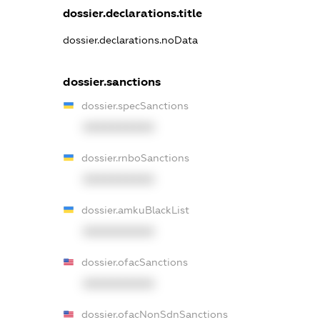
dossier.declarations.title
dossier.declarations.noData
dossier.sanctions
dossier.specSanctions
XXXXXXXXXX
dossier.rnboSanctions
XXXXXXXXXX
dossier.amkuBlackList
XXXXXXXXXX
dossier.ofacSanctions
XXXXXXXXXX
dossier.ofacNonSdnSanctions