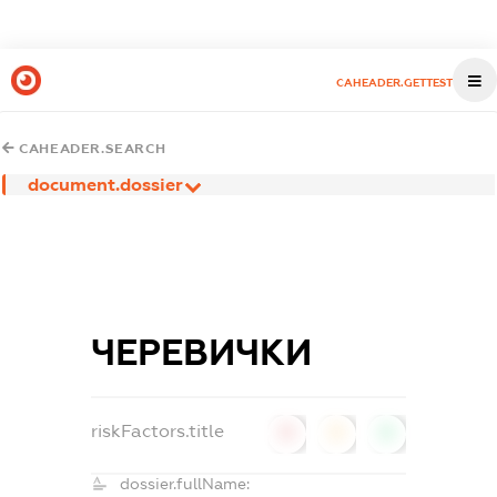
CAHEADER.GETTEST
CAHEADER.SEARCH
document.dossier
ЧЕРЕВИЧКИ
riskFactors.title
0
0
0
dossier.fullName: