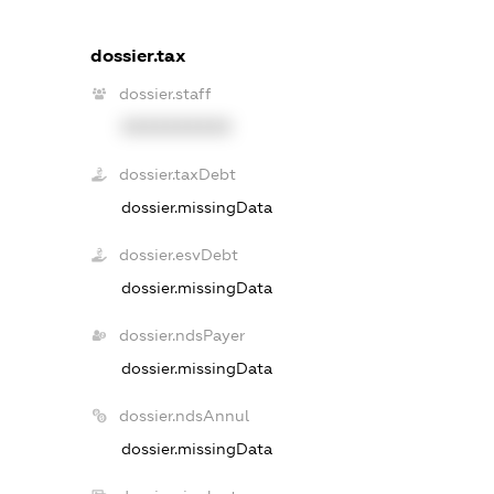
dossier.tax
dossier.staff
XXXXXXXXXX
dossier.taxDebt
dossier.missingData
dossier.esvDebt
dossier.missingData
dossier.ndsPayer
dossier.missingData
dossier.ndsAnnul
dossier.missingData