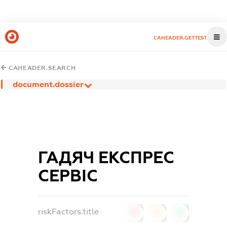
CAHEADER.GETTEST
CAHEADER.SEARCH
document.dossier
ГАДЯЧ ЕКСПРЕС
СЕРВІС
riskFactors.title
0
0
0