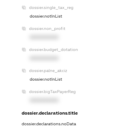
dossier.single_tax_reg
dossier.notInList
dossier.non_profit
XXXXXXXXXX
dossier.budget_dotation
XXXXXXXXXX
dossier.palne_akciz
dossier.notInList
dossier.bigTaxPayerReg
XXXXXXXXXX
dossier.declarations.title
dossier.declarations.noData