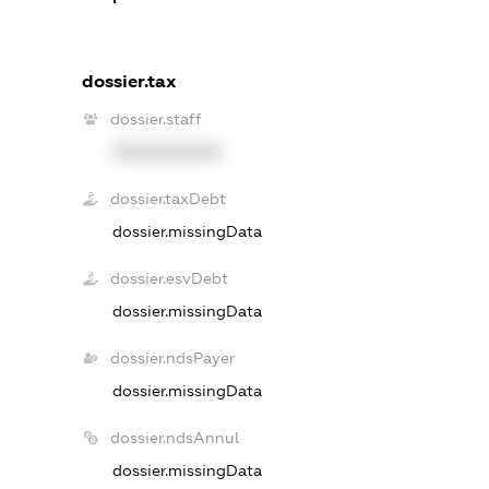
dossier.tax
dossier.staff
XXXXXXXXXX
dossier.taxDebt
dossier.missingData
dossier.esvDebt
dossier.missingData
dossier.ndsPayer
dossier.missingData
dossier.ndsAnnul
dossier.missingData