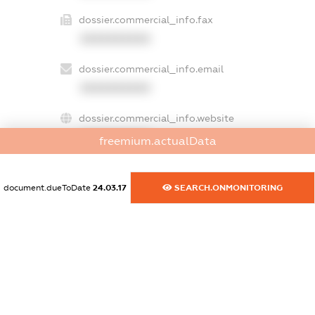
dossier.commercial_info.fax
XXXXXXXXXX
dossier.commercial_info.email
XXXXXXXXXX
dossier.commercial_info.website
XXXXXXXXXX
freemium.actualData
dossier.commercial_info.activity
XXXXXXXXXX
document.dueToDate
24.03.17
SEARCH.ONMONITORING
freemium.exampleText_1
freemium.exampleText_2
freemium.anonymousPerSearch2
FREEMIUM.DETAILS