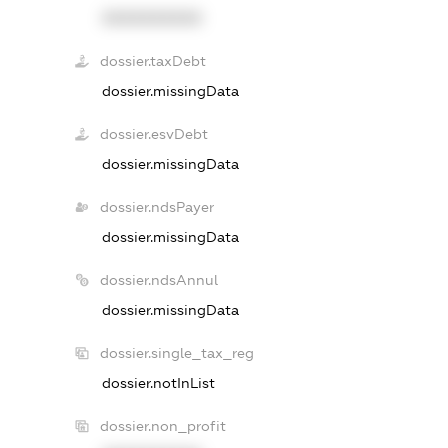
XXXXXXXXXX
dossier.taxDebt
dossier.missingData
dossier.esvDebt
dossier.missingData
dossier.ndsPayer
dossier.missingData
dossier.ndsAnnul
dossier.missingData
dossier.single_tax_reg
dossier.notInList
dossier.non_profit