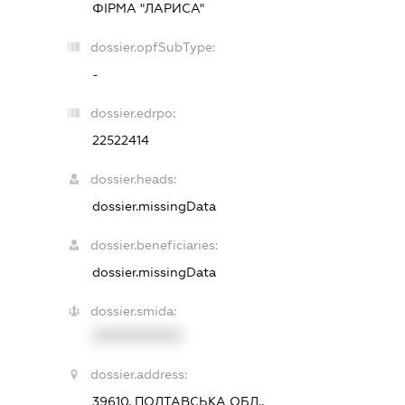
ФІРМА "ЛАРИСА"
dossier.opfSubType:
-
dossier.edrpo:
22522414
dossier.heads:
dossier.missingData
dossier.beneficiaries:
dossier.missingData
dossier.smida:
XXXXXXXXXX
dossier.address:
39610, ПОЛТАВСЬКА ОБЛ.,