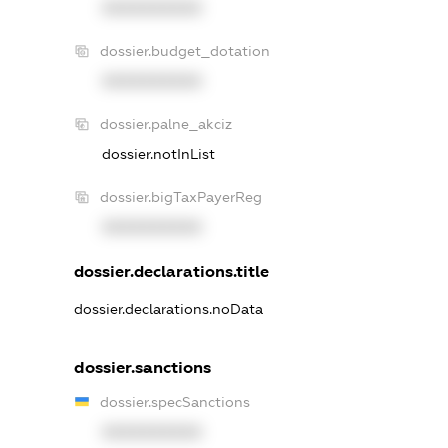
XXXXXXXXXX
dossier.budget_dotation
XXXXXXXXXX
dossier.palne_akciz
dossier.notInList
dossier.bigTaxPayerReg
XXXXXXXXXX
dossier.declarations.title
dossier.declarations.noData
dossier.sanctions
dossier.specSanctions
XXXXXXXXXX