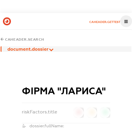
CAHEADER.GETTEST
CAHEADER.SEARCH
document.dossier
ФІРМА "ЛАРИСА"
riskFactors.title
0
0
0
dossier.fullName: