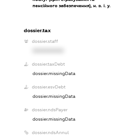
пенсійного забезпечення), н. в. і. у.
dossier.tax
dossier.staff
XXXXXXXXXX
dossier.taxDebt
dossier.missingData
dossier.esvDebt
dossier.missingData
dossier.ndsPayer
dossier.missingData
dossier.ndsAnnul