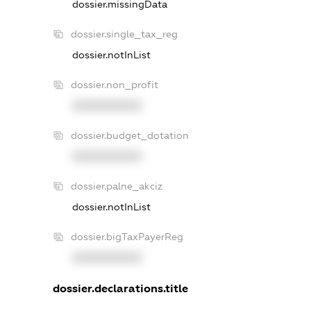
dossier.missingData
dossier.single_tax_reg
dossier.notInList
dossier.non_profit
XXXXXXXXXX
dossier.budget_dotation
XXXXXXXXXX
dossier.palne_akciz
dossier.notInList
dossier.bigTaxPayerReg
XXXXXXXXXX
dossier.declarations.title