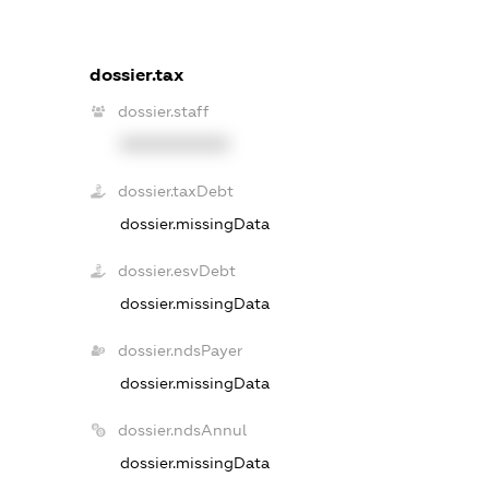
dossier.tax
dossier.staff
XXXXXXXXXX
dossier.taxDebt
dossier.missingData
dossier.esvDebt
dossier.missingData
dossier.ndsPayer
dossier.missingData
dossier.ndsAnnul
dossier.missingData