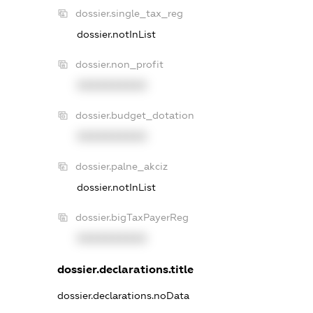
dossier.single_tax_reg
dossier.notInList
dossier.non_profit
XXXXXXXXXX
dossier.budget_dotation
XXXXXXXXXX
dossier.palne_akciz
dossier.notInList
dossier.bigTaxPayerReg
XXXXXXXXXX
dossier.declarations.title
dossier.declarations.noData