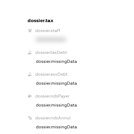
dossier.tax
dossier.staff
XXXXXXXXXX
dossier.taxDebt
dossier.missingData
dossier.esvDebt
dossier.missingData
dossier.ndsPayer
dossier.missingData
dossier.ndsAnnul
dossier.missingData