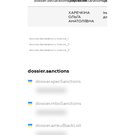
dossier.declarations.pepName
dossier.declarations.personName
dossier.declaratio
ХАРЕЧКІНА
Інше, матеріальн
ОЛЬГА
допомога
АНАТОЛІЇВНА
dossier.declarations.license_1
dossier.declarations.license_2
dossier.declarations.license_3
dossier.sanctions
dossier.specSanctions
XXXXXXXXXX
dossier.rnboSanctions
XXXXXXXXXX
dossier.amkuBlackList
XXXXXXXXXX