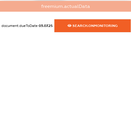
XXXXXXXXXX
freemium.actualData
dossier.commercial_info.email
XXXXXXXXXX
document.dueToDate
03.07.25
SEARCH.ONMONITORING
dossier.commercial_info.website
XXXXXXXXXX
dossier.commercial_info.activity
XXXXXXXXXX
freemium.exampleText_1
freemium.exampleText_2
freemium.anonymousPerSearch2
FREEMIUM.DETAILS
FREEMIUM.REGISTER