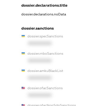
dossier.declarations.title
dossier.declarations.noData
dossier.sanctions
dossier.specSanctions
XXXXXXXXXX
dossier.rnboSanctions
XXXXXXXXXX
dossier.amkuBlackList
XXXXXXXXXX
dossier.ofacSanctions
XXXXXXXXXX
dossier.ofacNonSdnSanctions