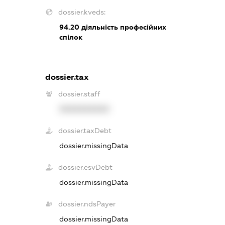
dossier.kveds:
94.20
діяльність професійних
спілок
dossier.tax
dossier.staff
XXXXXXXXXX
dossier.taxDebt
dossier.missingData
dossier.esvDebt
dossier.missingData
dossier.ndsPayer
dossier.missingData