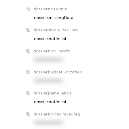
dossier.ndsAnnul
dossier.missingData
dossier.single_tax_reg
dossier.notInList
dossier.non_profit
XXXXXXXXXX
dossier.budget_dotation
XXXXXXXXXX
dossier.palne_akciz
dossier.notInList
dossier.bigTaxPayerReg
XXXXXXXXXX