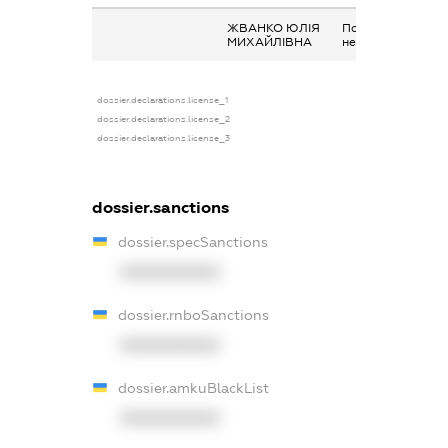
ЖВАНКО ЮЛІЯ
Подарунок у
МИХАЙЛІВНА
негрошовій форм
dossier.declarations.license_1
dossier.declarations.license_2
dossier.declarations.license_3
dossier.sanctions
dossier.specSanctions
XXXXXXXXXX
dossier.rnboSanctions
XXXXXXXXXX
dossier.amkuBlackList
XXXXXXXXXX