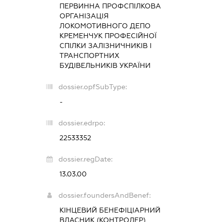
ПЕРВИННА ПРОФСПІЛКОВА
ОРГАНІЗАЦІЯ
ЛОКОМОТИВНОГО ДЕПО
КРЕМЕНЧУК ПРОФЕСІЙНОЇ
СПІЛКИ ЗАЛІЗНИЧНИКІВ І
ТРАНСПОРТНИХ
БУДІВЕЛЬНИКІВ УКРАЇНИ
dossier.opfSubType:
-
dossier.edrpo:
22533352
dossier.regDate:
13.03.00
dossier.foundersAndBenef:
КІНЦЕВИЙ БЕНЕФІЦІАРНИЙ
ВЛАСНИК (КОНТРОЛЕР)