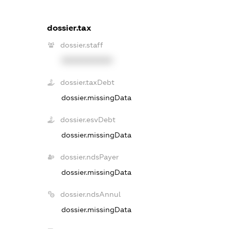
dossier.tax
dossier.staff
XXXXXXXXXX
dossier.taxDebt
dossier.missingData
dossier.esvDebt
dossier.missingData
dossier.ndsPayer
dossier.missingData
dossier.ndsAnnul
dossier.missingData