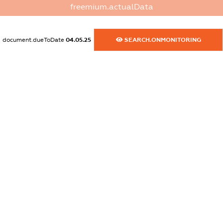
freemium.actualData
dossier.commercial_info.email
XXXXXXXXXX
document.dueToDate
04.05.25
SEARCH.ONMONITORING
dossier.commercial_info.website
XXXXXXXXXX
dossier.commercial_info.activity
XXXXXXXXXX
freemium.exampleText_1
freemium.exampleText_2
freemium.anonymousPerSearch2
FREEMIUM.DETAILS
FREEMIUM.REGISTER