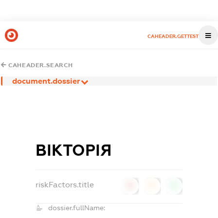
CAHEADER.GETTEST
CAHEADER.SEARCH
document.dossier
ВІКТОРІЯ
riskFactors.title
0
0
0
dossier.fullName: