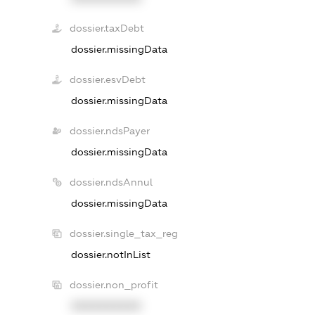
dossier.taxDebt
dossier.missingData
dossier.esvDebt
dossier.missingData
dossier.ndsPayer
dossier.missingData
dossier.ndsAnnul
dossier.missingData
dossier.single_tax_reg
dossier.notInList
dossier.non_profit
XXXXXXXXXX