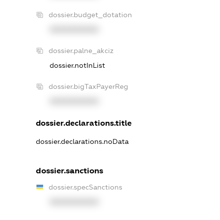
dossier.budget_dotation
XXXXXXXXXX
dossier.palne_akciz
dossier.notInList
dossier.bigTaxPayerReg
XXXXXXXXXX
dossier.declarations.title
dossier.declarations.noData
dossier.sanctions
dossier.specSanctions
XXXXXXXXXX