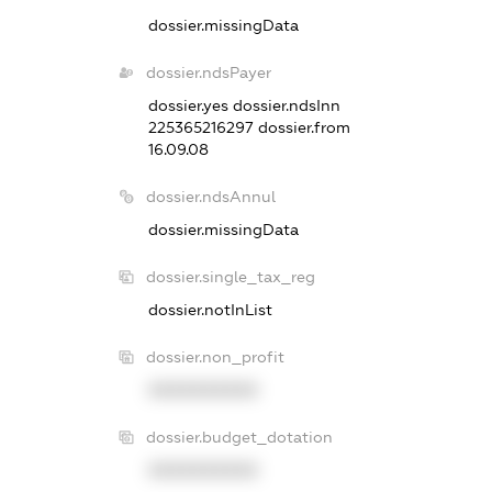
dossier.missingData
dossier.ndsPayer
dossier.yes
dossier.ndsInn
225365216297
dossier.from
16.09.08
dossier.ndsAnnul
dossier.missingData
dossier.single_tax_reg
dossier.notInList
dossier.non_profit
XXXXXXXXXX
dossier.budget_dotation
XXXXXXXXXX