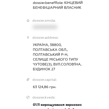
dossier.benefRole:
КІНЦЕВИЙ
БЕНЕФІЦІАРНИЙ ВЛАСНИК
dossier.smida:
XXXXXXXXXX
dossier.address:
УКРАЇНА, 38800,
ПОЛТАВСЬКА ОБЛ.,
ПОЛТАВСЬКИЙ Р-Н,
СЕЛИЩЕ МІСЬКОГО ТИПУ
ЧУТОВЕ(З), ВУЛ.СОЛОВ'ЇНА,
БУДИНОК 27
dossier.capital:
63 124,86 грн.
dossier.kveds:
01.11
вирощування зернових