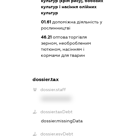
культур (крім рису), бобових
культур і насіння олійних
культур
01.61
допоміжна діяльність у
рослинництві
46.21
оптова торгівля
зерном, необробленим
тютюном, насінням і
кормами для тварин
dossier.tax
dossier.staff
XXXXXXXXXX
dossier.taxDebt
dossier.missingData
dossier.esvDebt