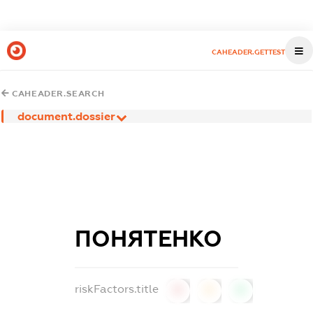
CAHEADER.GETTEST
CAHEADER.SEARCH
document.dossier
ПОНЯТЕНКО
riskFactors.title
0
0
0