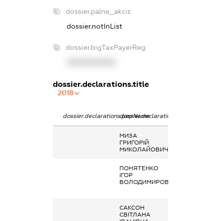
dossier.palne_akciz
dossier.notInList
dossier.bigTaxPayerReg
XXXXXXXXXX
dossier.declarations.title
2018
dossier.declarations.pepName
dossier.declarations.personName
dossier.declara
МИЗА
Дохід від нада
ГРИГОРІЙ
майна в оренд
МИКОЛАЙОВИЧ
ПОНЯТЕНКО
Заробітна плат
ІГОР
отримана за
ВОЛОДИМИРОВИЧ
основним місц
роботи
САКСОН
Дохід від нада
СВІТЛАНА
майна в оренд