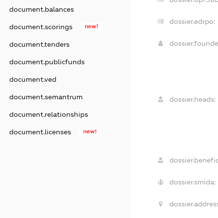
document.balances
dossier.edrpo:
document.scorings
new!
dossier.found
document.tenders
document.publicfunds
document.ved
document.semantrum
dossier.heads:
document.relationships
document.licenses
new!
dossier.benefic
dossier.smida:
dossier.addres