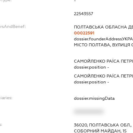
-
22543557
ersAndBenef:
ПОЛТАВСЬКА ОБЛАСНА Д
00022591
dossier.founderAddress
УКРА
МІСТО ПОЛТАВА, ВУЛИЦЯ 
САМОЙЛЕНКО РАЇСА ПЕТР
dossier.position -
САМОЙЛЕНКО РАЇСА ПЕТР
dossier.position -
iaries:
dossier.missingData
XXXXXXXXXX
s:
36020, ПОЛТАВСЬКА ОБЛ.
СОБОРНИЙ МАЙДАН, 15