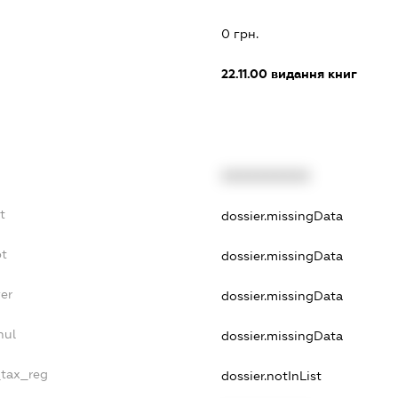
:
0 грн.
22.11.00
видання книг
XXXXXXXXXX
t
dossier.missingData
bt
dossier.missingData
er
dossier.missingData
nul
dossier.missingData
_tax_reg
dossier.notInList