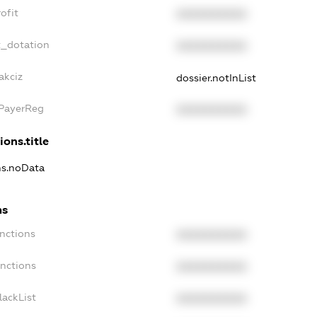
ofit
XXXXXXXXXX
t_dotation
XXXXXXXXXX
akciz
dossier.notInList
xPayerReg
XXXXXXXXXX
ions.title
ons.noData
ns
anctions
XXXXXXXXXX
anctions
XXXXXXXXXX
lackList
XXXXXXXXXX