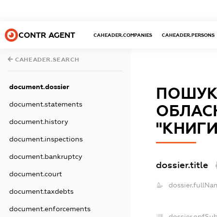
CONTR AGENT
CAHEADER.COMPANIES
CAHEADER.PERSONS
CAHEADER.SEARCH
document.dossier
ПОШУК
document.statements
ОБЛАСН
document.history
"КНИГИ
document.inspections
document.bankruptcy
dossier.title
document.court
dossier.fullNa
document.taxdebts
document.enforcements
dossier.opfSu