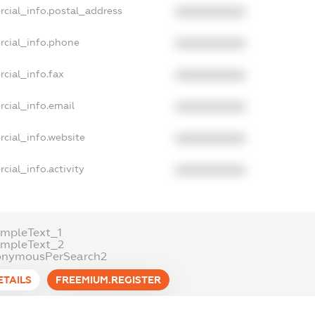
rcial_info.postal_address
XXXXXXXXXX
rcial_info.phone
XXXXXXXXXX
cial_info.fax
XXXXXXXXXX
cial_info.email
XXXXXXXXXX
cial_info.website
XXXXXXXXXX
cial_info.activity
XXXXXXXXXX
mpleText_1
ampleText_2
onymousPerSearch2
ETAILS
FREEMIUM.REGISTER