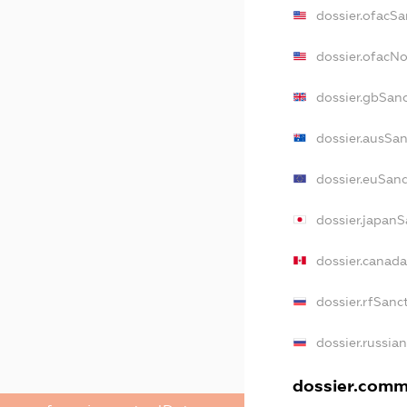
dossier.ofacSa
dossier.ofacN
dossier.gbSan
dossier.ausSa
dossier.euSan
dossier.japanS
dossier.canad
dossier.rfSanc
dossier.russia
dossier.comme