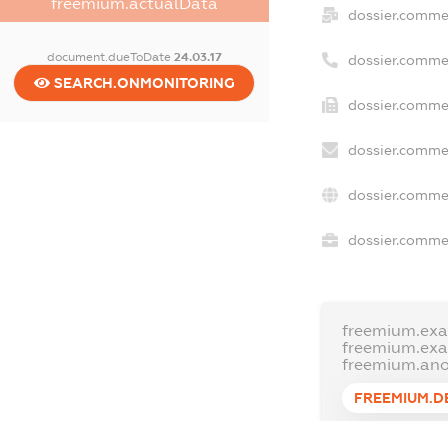
freemium.actualData
dossier.comme
document.dueToDate
24.03.17
dossier.comme
SEARCH.ONMONITORING
dossier.commer
dossier.commer
dossier.commer
dossier.commer
freemium.exa
freemium.ex
freemium.an
FREEMIUM.D