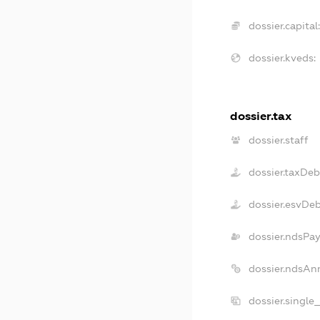
dossier.capital
dossier.kveds:
dossier.tax
dossier.staff
dossier.taxDeb
dossier.esvDe
dossier.ndsPay
dossier.ndsAn
dossier.single