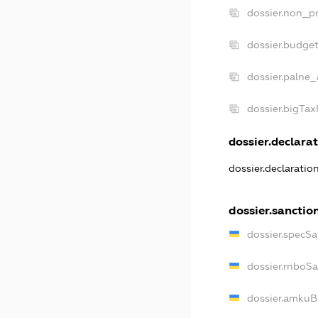
dossier.non_pr
dossier.budge
dossier.palne_
dossier.bigTa
dossier.declarat
dossier.declarati
dossier.sanctio
dossier.specS
dossier.rnboS
dossier.amkuB