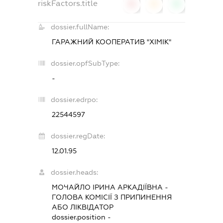
riskFactors.title
0
0
0
dossier.fullName:
ГАРАЖНИЙ КООПЕРАТИВ "ХІМІК"
dossier.opfSubType:
-
dossier.edrpo:
22544597
dossier.regDate:
12.01.95
dossier.heads:
МОЧАЙЛО ІРИНА АРКАДІЇВНА
-
ГОЛОВА КОМІСІЇ З ПРИПИНЕННЯ
АБО ЛІКВІДАТОР
dossier.position -