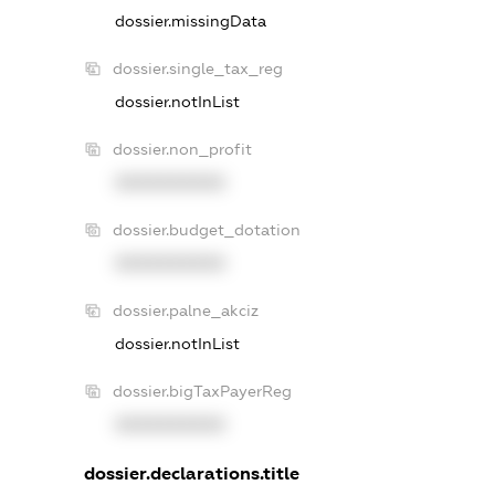
dossier.missingData
dossier.single_tax_reg
dossier.notInList
dossier.non_profit
XXXXXXXXXX
dossier.budget_dotation
XXXXXXXXXX
dossier.palne_akciz
dossier.notInList
dossier.bigTaxPayerReg
XXXXXXXXXX
dossier.declarations.title