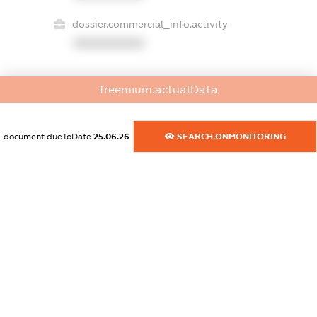
dossier.commercial_info.activity
XXXXXXXXXX
freemium.actualData
freemium.exampleText_1
freemium.exampleText_2
freemium.anonymousPerSearch2
document.dueToDate
25.06.26
SEARCH.ONMONITORING
FREEMIUM.DETAILS
FREEMIUM.REGISTER