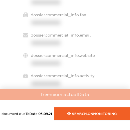
XXXXXXXXXX
dossier.commercial_info.fax
XXXXXXXXXX
dossier.commercial_info.email
XXXXXXXXXX
dossier.commercial_info.website
XXXXXXXXXX
dossier.commercial_info.activity
XXXXXXXXXX
freemium.actualData
freemium.exampleText_1
freemium.exampleText_2
document.dueToDate
03.09.21
SEARCH.ONMONITORING
freemium.anonymousPerSearch2
FREEMIUM.DETAILS