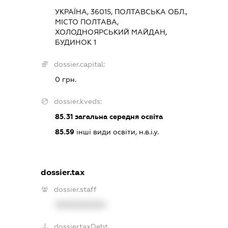
УКРАЇНА, 36015, ПОЛТАВСЬКА ОБЛ.,
МІСТО ПОЛТАВА,
ХОЛОДНОЯРСЬКИЙ МАЙДАН,
БУДИНОК 1
dossier.capital:
0 грн.
dossier.kveds:
85.31
загальна середня освіта
85.59
інші види освіти, н.в.і.у.
dossier.tax
dossier.staff
XXXXXXXXXX
dossier.taxDebt