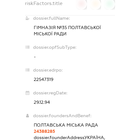
riskFactors.title
0
0
0
dossier.fullName:
ГІМНАЗІЯ №35 ПОЛТАВСЬКОЇ
МІСЬКОЇ РАДИ
dossier.opfSubType:
-
dossier.edrpo:
22547319
dossier.regDate:
29.12.94
dossier.foundersAndBenef:
ПОЛТАВСЬКА МІСЬКА РАДА
24388285
dossier.founderAddress
УКРАЇНА,