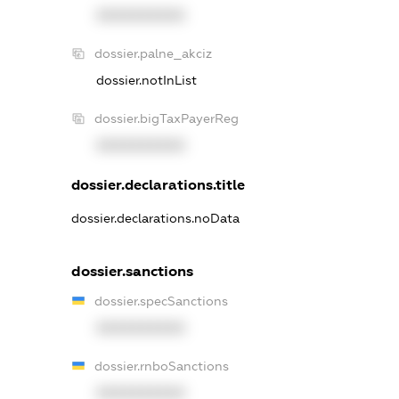
XXXXXXXXXX
dossier.palne_akciz
dossier.notInList
dossier.bigTaxPayerReg
XXXXXXXXXX
dossier.declarations.title
dossier.declarations.noData
dossier.sanctions
dossier.specSanctions
XXXXXXXXXX
dossier.rnboSanctions
XXXXXXXXXX