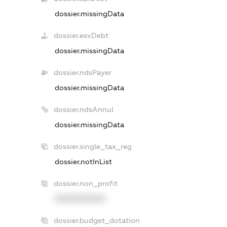
dossier.missingData
dossier.esvDebt
dossier.missingData
dossier.ndsPayer
dossier.missingData
dossier.ndsAnnul
dossier.missingData
dossier.single_tax_reg
dossier.notInList
dossier.non_profit
XXXXXXXXXX
dossier.budget_dotation