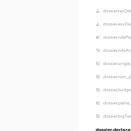
dossier.taxDe
dossier.esvDe
dossier.ndsPa
dossier.ndsA
dossier.singl
dossier.non_p
dossier.budg
dossier.palne
dossier.bigT
dossier.declarat