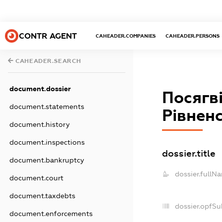
CONTR AGENT
CAHEADER.COMPANIES
CAHEADER.PERSONS
CAHEADER.SEARCH
document.dossier
Посягві
document.statements
Рівненс
document.history
document.inspections
dossier.title
document.bankruptcy
dossier.fullN
document.court
document.taxdebts
dossier.opfSu
document.enforcements