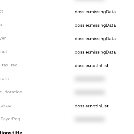
bt
dossier.missingData
bt
dossier.missingData
yer
dossier.missingData
nnul
dossier.missingData
e_tax_reg
dossier.notInList
rofit
XXXXXXXXXX
et_dotation
XXXXXXXXXX
_akciz
dossier.notInList
axPayerReg
XXXXXXXXXX
ions.title