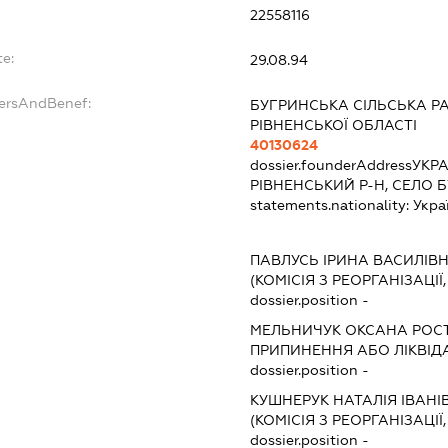
22558116
te:
29.08.94
dersAndBenef:
БУГРИНСЬКА СІЛЬСЬКА Р
РІВНЕНСЬКОЇ ОБЛАСТІ
40130624
dossier.founderAddress
УКРА
РІВНЕНСЬКИЙ Р-Н, СЕЛО Б
statements.nationality:
Укра
ПАВЛУСЬ ІРИНА ВАСИЛІВ
(КОМІСІЯ З РЕОРГАНІЗАЦІЇ
dossier.position -
МЕЛЬНИЧУК ОКСАНА РОС
ПРИПИНЕННЯ АБО ЛІКВІД
dossier.position -
КУШНЕРУК НАТАЛІЯ ІВАНІ
(КОМІСІЯ З РЕОРГАНІЗАЦІЇ
dossier.position -