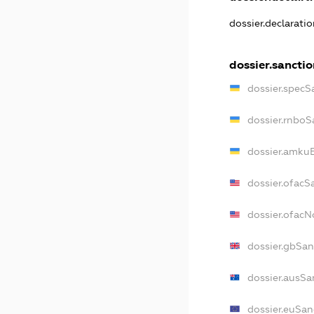
dossier.declarati
dossier.sanctio
dossier.specS
dossier.rnboS
dossier.amkuB
dossier.ofacS
dossier.ofac
dossier.gbSan
dossier.ausSa
dossier.euSan