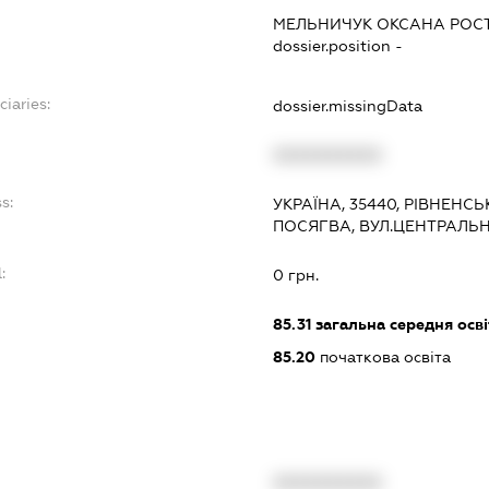
МЕЛЬНИЧУК ОКСАНА РОС
dossier.position -
ciaries:
dossier.missingData
XXXXXXXXXX
s:
УКРАЇНА, 35440, РІВНЕНСЬ
ПОСЯГВА, ВУЛ.ЦЕНТРАЛЬН
:
0 грн.
85.31
загальна середня осві
85.20
початкова освіта
XXXXXXXXXX