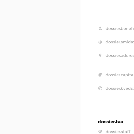
dossier.benefi
dossier.smida:
dossier.addres
dossier.capital
dossier.kveds:
dossier.tax
dossier.staff