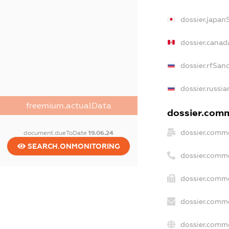
dossier.japan
dossier.canad
dossier.rfSan
dossier.russia
freemium.actualData
dossier.comme
dossier.comme
document.dueToDate
19.06.24
SEARCH.ONMONITORING
dossier.comm
dossier.comme
dossier.comme
dossier.comme