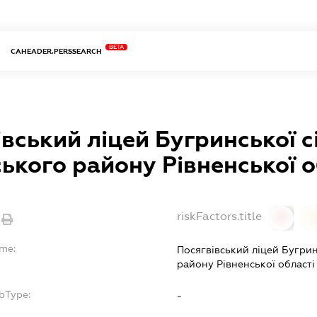
BETA
CAHEADER.PERSSEARCH
вський ліцей Бугринської с
ького району Рівненської о
riskFactors.title
0
ame:
Посягвівський ліцей Бугрин
району Рівненської області
bType:
-