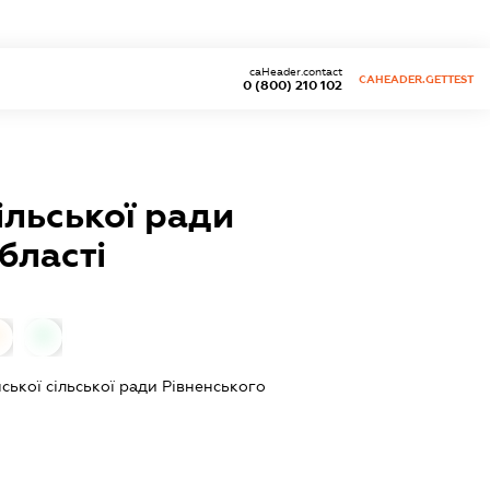
caHeader.contact
CAHEADER.GETTEST
0 (800) 210 102
ільської ради
бласті
0
0
ської сільської ради Рівненського