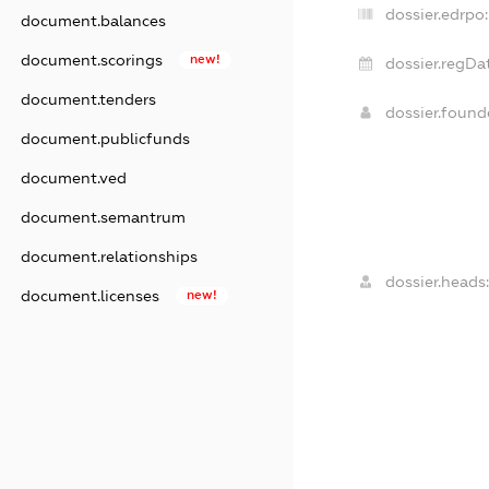
dossier.edrpo:
document.balances
document.scorings
new!
dossier.regDa
document.tenders
dossier.foun
document.publicfunds
document.ved
document.semantrum
document.relationships
dossier.heads:
document.licenses
new!