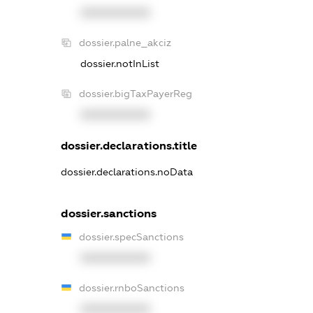
XXXXXXXXXX
dossier.palne_akciz
dossier.notInList
dossier.bigTaxPayerReg
XXXXXXXXXX
dossier.declarations.title
dossier.declarations.noData
dossier.sanctions
dossier.specSanctions
XXXXXXXXXX
dossier.rnboSanctions
XXXXXXXXXX