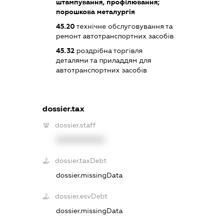
штампування, профілювання;
порошкова металургія
45.20
технічне обслуговування та
ремонт автотранспортних засобів
45.32
роздрібна торгівля
деталями та приладдям для
автотранспортних засобів
dossier.tax
dossier.staff
XXXXXXXXXX
dossier.taxDebt
dossier.missingData
dossier.esvDebt
dossier.missingData