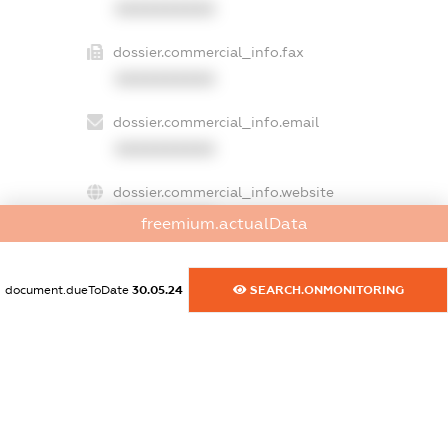
XXXXXXXXXX
dossier.commercial_info.fax
XXXXXXXXXX
dossier.commercial_info.email
XXXXXXXXXX
dossier.commercial_info.website
XXXXXXXXXX
freemium.actualData
dossier.commercial_info.activity
XXXXXXXXXX
document.dueToDate
30.05.24
SEARCH.ONMONITORING
freemium.exampleText_1
freemium.exampleText_2
freemium.anonymousPerSearch2
FREEMIUM.DETAILS